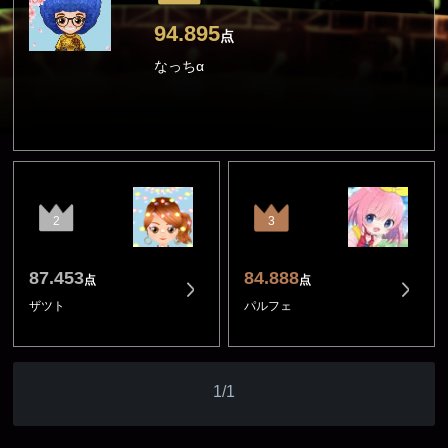
94.895
点
なっちα
2
3
87.453
84.888
点
点
ザツト
パルフェ
1/1