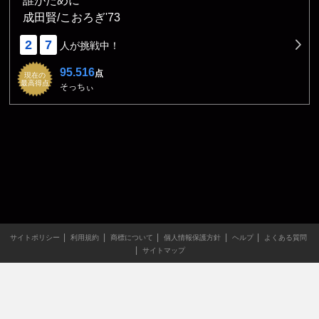
誰がために
成田賢/こおろぎ'73
2
7
人が挑戦中！
95.516
点
現在の
最高得点
そっちぃ
サイトポリシー
利用規約
商標について
個人情報保護方針
ヘルプ
よくある質問
サイトマップ
当サイトのすべての文章や画像などの無断転載・引用を禁じま
す。
Copyright XING INC.All Rights Reserved.