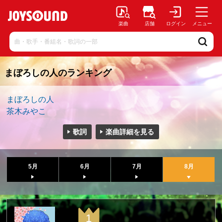
楽曲
店舗
ログイン
メニュー
まぼろしの人のランキング
まぼろしの人
茶木みやこ
歌詞
楽曲詳細を見る
5月
6月
7月
8月
1