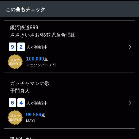
この曲もチェック
銀河鉄道999
ささきいさお/杉並児童合唱団
9
2
人が挑戦中！
100.000
点
現在の
最高得点
アニソンバーＸ73
ガッチャマンの歌
子門真人
6
4
人が挑戦中！
99.556
点
現在の
最高得点
MAYU