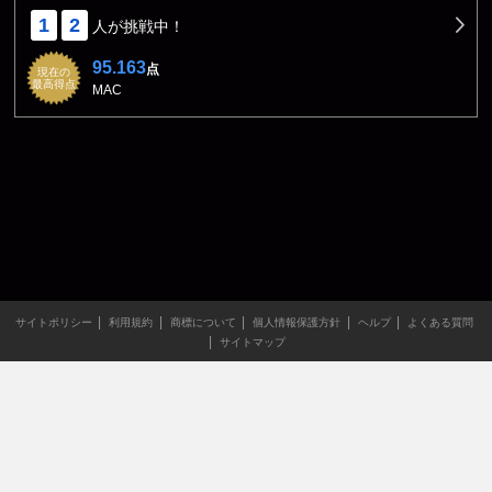
1
2
人が挑戦中！
95.163
点
現在の
最高得点
MAC
サイトポリシー
利用規約
商標について
個人情報保護方針
ヘルプ
よくある質問
サイトマップ
当サイトのすべての文章や画像などの無断転載・引用を禁じま
す。
Copyright XING INC.All Rights Reserved.