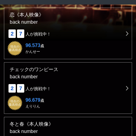
恋《本人映像》
back number
2
7
人が挑戦中！
96.573
点
現在の
最高得点
かんせー
チェックのワンピース
back number
2
7
人が挑戦中！
96.679
点
現在の
最高得点
えりりん
冬と春《本人映像》
back number