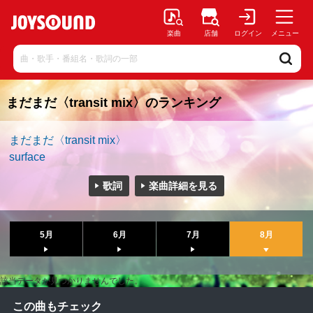
楽曲
店舗
ログイン
メニュー
まだまだ〈transit mix〉のランキング
まだまだ〈transit mix〉
surface
歌詞
楽曲詳細を見る
5月
6月
7月
8月
該当データが見つかりませんでした。
この曲もチェック