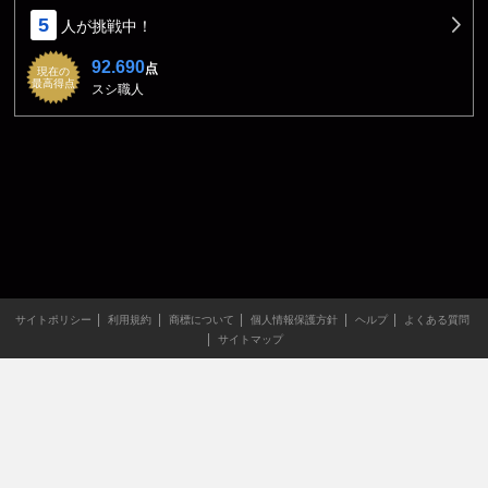
5
人が挑戦中！
92.690
点
現在の
最高得点
スシ職人
サイトポリシー
利用規約
商標について
個人情報保護方針
ヘルプ
よくある質問
サイトマップ
当サイトのすべての文章や画像などの無断転載・引用を禁じま
す。
Copyright XING INC.All Rights Reserved.