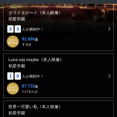
ガラクタロード《本人映像》
初星学園
2
3
人が挑戦中！
91.088
点
現在の
最高得点
するめ
Luna say maybe《本人映像》
初星学園
1
0
人が挑戦中！
87.718
点
現在の
最高得点
たけるんば
世界一可愛い私《本人映像》
初星学園