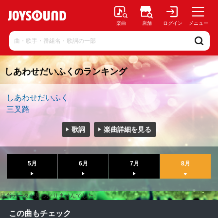
楽曲
店舗
ログイン
メニュー
しあわせだいふくのランキング
しあわせだいふく
三叉路
歌詞
楽曲詳細を見る
5月
6月
7月
8月
該当データが見つかりませんでした。
この曲もチェック