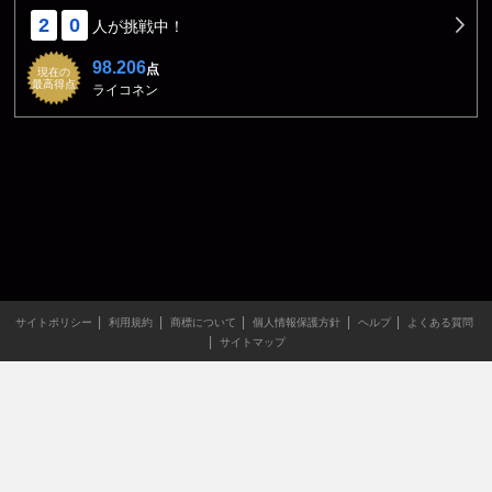
2
0
人が挑戦中！
98.206
点
現在の
最高得点
ライコネン
サイトポリシー
利用規約
商標について
個人情報保護方針
ヘルプ
よくある質問
サイトマップ
当サイトのすべての文章や画像などの無断転載・引用を禁じま
す。
Copyright XING INC.All Rights Reserved.