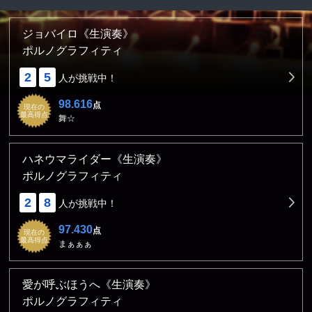
ジョバイロ《生演奏》
ポルノグラフィティ
2
5
人が挑戦中！
98.616
点
現在の
最高得点
舞☆
ハネウマライダー《生演奏》
ポルノグラフィティ
2
8
人が挑戦中！
97.430
点
現在の
最高得点
まぁぁぁ
愛が呼ぶほうへ《生演奏》
ポルノグラフィティ