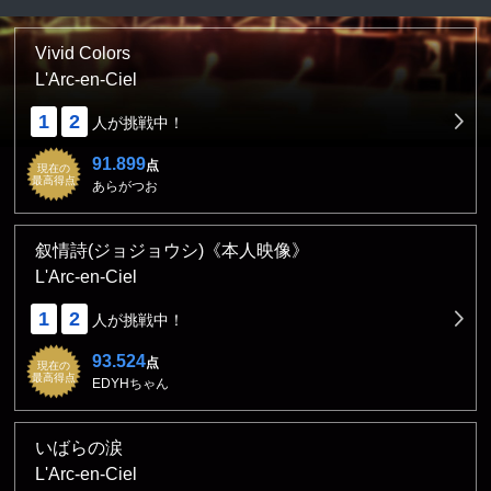
Vivid Colors
L'Arc-en-Ciel
1
2
人が挑戦中！
91.899
点
現在の
最高得点
あらがつお
叙情詩(ジョジョウシ)《本人映像》
L'Arc-en-Ciel
1
2
人が挑戦中！
93.524
点
現在の
最高得点
EDYHちゃん
いばらの涙
L'Arc-en-Ciel