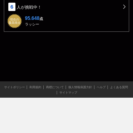
6
人が挑戦中！
95.648
点
現在の
最高得点
ラッシー
サイトポリシー
利用規約
商標について
個人情報保護方針
ヘルプ
よくある質問
サイトマップ
当サイトのすべての文章や画像などの無断転載・引用を禁じま
す。
Copyright XING INC.All Rights Reserved.