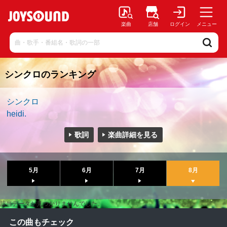
楽曲
店舗
ログイン
メニュー
シンクロのランキング
シンクロ
heidi.
歌詞
楽曲詳細を見る
5月
6月
7月
8月
該当データが見つかりませんでした。
この曲もチェック