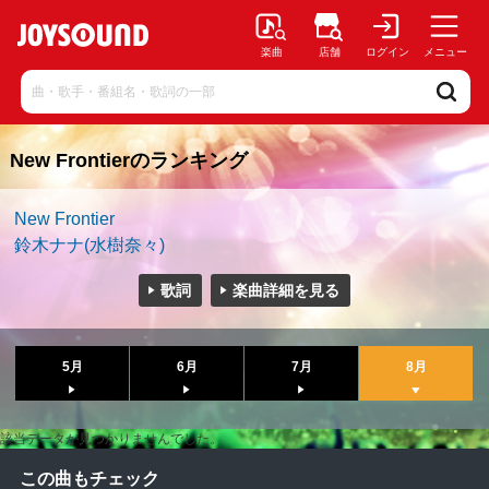
楽曲
店舗
ログイン
メニュー
New Frontierのランキング
New Frontier
鈴木ナナ(水樹奈々)
歌詞
楽曲詳細を見る
5月
6月
7月
8月
該当データが見つかりませんでした。
この曲もチェック