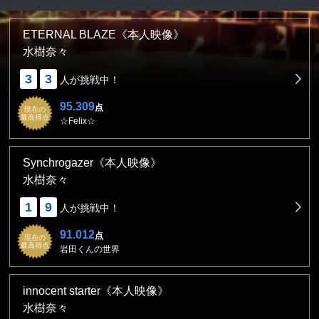
ETERNAL BLAZE《本人映像》
水樹奈々
3
3
人が挑戦中！
95.309
点
現在の
最高得点
☆Felix☆
Synchrogazer《本人映像》
水樹奈々
1
9
人が挑戦中！
91.012
点
現在の
最高得点
岩田くんの世界
innocent starter《本人映像》
水樹奈々