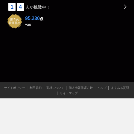
1
4
人が挑戦中！
95.230
点
現在の
最高得点
yau
サイトポリシー
利用規約
商標について
個人情報保護方針
ヘルプ
よくある質問
サイトマップ
当サイトのすべての文章や画像などの無断転載・引用を禁じま
す。
Copyright XING INC.All Rights Reserved.