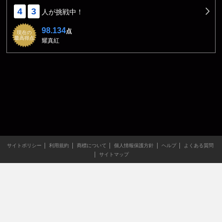
4
3
人が挑戦中！
98.134
点
現在の
最高得点
耀真紅
サイトポリシー
利用規約
商標について
個人情報保護方針
ヘルプ
よくある質問
サイトマップ
当サイトのすべての文章や画像などの無断転載・引用を禁じま
す。
Copyright XING INC.All Rights Reserved.