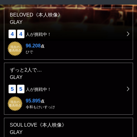
BELOVED《本人映像》
GLAY
4
4
人が挑戦中！
96.208
点
現在の
最高得点
ひで
ずっと2人で…
GLAY
5
5
人が挑戦中！
95.895
点
現在の
最高得点
令和もけいすっけ
SOUL LOVE《本人映像》
GLAY