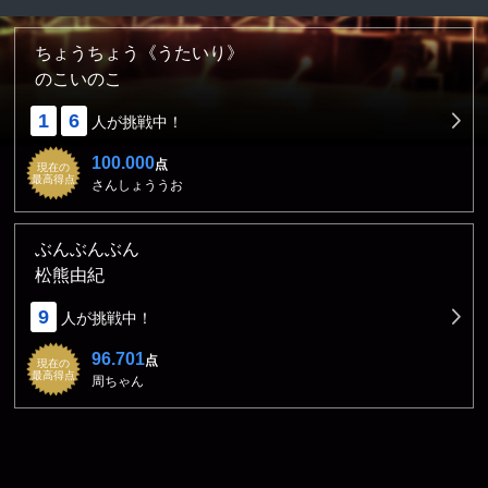
ちょうちょう《うたいり》
のこいのこ
1
6
人が挑戦中！
100.000
点
現在の
最高得点
さんしょううお
ぶんぶんぶん
松熊由紀
9
人が挑戦中！
96.701
点
現在の
最高得点
周ちゃん