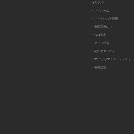
うたスキ
・マイルーム
・マイうたスキ動画
・全国採点GP
・分析採点
・マイりれき
・前回のカラオケ
・マイうた/マイアーティスト
・各種設定