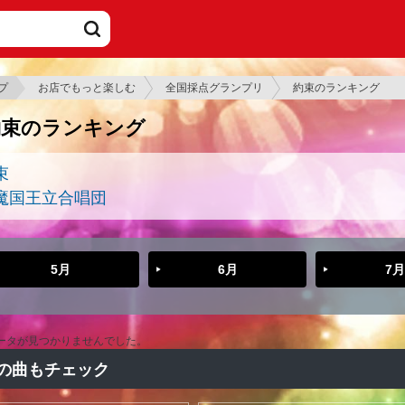
プ
お店でもっと楽しむ
全国採点グランプリ
約束のランキング
約束のランキング
束
魔国王立合唱団
5月
6月
7月
ータが見つかりませんでした。
の曲もチェック