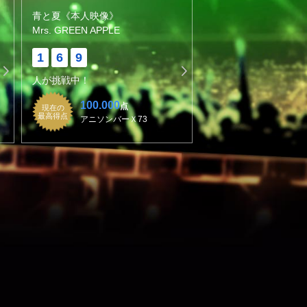
青と夏《本人映像》
Mrs. GREEN APPLE
1
6
9
人が挑戦中！
100.000
点
現在の
最高得点
アニソンバーＸ73