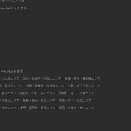
イルサービス一覧
wered by ナタリー
アからお店を探す
・大久保エリア
渋谷・恵比寿・代官山エリア
銀座・新橋・有楽町エリア
場・早稲田エリア
神田・秋葉原・水道橋エリア
立川・八王子周辺エリア
日暮里エリア
浜松町・田町・品川エリア
大井町・蒲田・大森エリア
・武蔵境エリア
町田・稲城・多摩エリア
調布・府中・狛江エリア
・小岩エリア
中野・高円寺・荻窪エリア
原宿・表参道・青山エリア