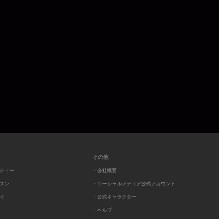
その他
ーティー
・会社概要
ッスン
・ソーシャルメディア公式アカウント
レイ
・公式キャラクター
・ヘルプ