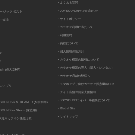
・よくある質問
・JOYSOUNDからのお知らせ
ュージックポスト
・サイトポリシー
中楽曲
・カラオケ利用に当たって
・利用規約
・商標について
・個人情報保護方針
ケ
・カラオケ機器の情報について
4
・カラオケ機器の導入（購入・レンタル）
itch (任天堂HP)
・カラオケ店舗の皆様へ
・スマホアプリ向けカラオケ採点機能SDK
ンアプリ
・ナイト店舗の開業支援情報
・JOYSOUNDライバー事務所について
UND for STREAMER (配信利用)
・Global Site
UND for Steam (家庭用)
・サイトマップ
D家庭用カラオケ機能比較