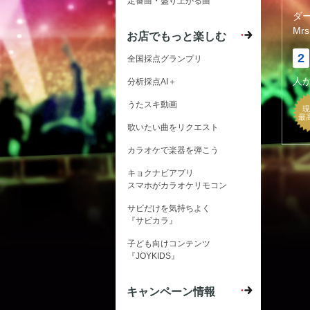
定番曲・盛り上がる曲
ダ
Mrs
お店でもっと楽しむ
2
全国採点グランプリ
人
分析採点AI＋
うたスキ動画
現
最
歌いたい曲をリクエスト
カラオケで楽器を弾こう
キョクナビアプリ
スマホがカラオケリモコン
サビだけを気持ちよく
『サビカラ』
子ども向けコンテンツ
『JOYKIDS』
キャンペーン情報