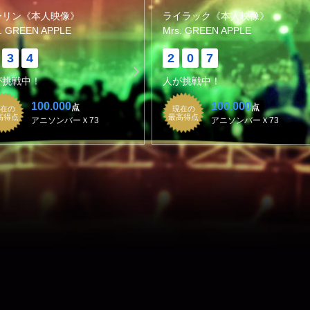
ーリン《本人映像》
ライラック《本人映像》
. GREEN APPLE
Mrs. GREEN APPLE
3
4
2
0
7
が挑戦中！
人が挑戦中！
100.000
100.000
点
点
在の
現在の
高得点
最高得点
アニソンバーＸ73
アニソンバーＸ73