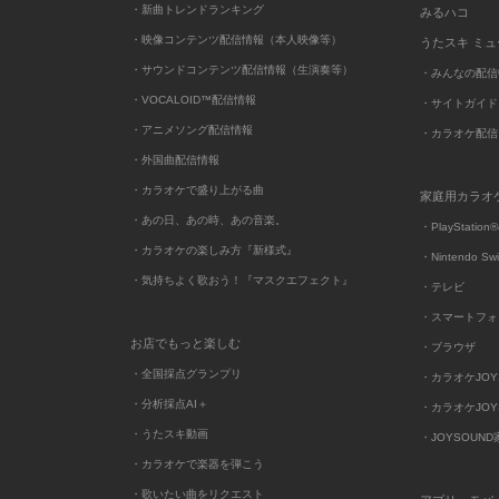
・新曲トレンドランキング
みるハコ
・映像コンテンツ配信情報（本人映像等）
うたスキ ミ
・サウンドコンテンツ配信情報（生演奏等）
・みんなの配信
・VOCALOID™配信情報
・サイトガイド
・アニメソング配信情報
・カラオケ配信
・外国曲配信情報
・カラオケで盛り上がる曲
家庭用カラオ
・あの日、あの時、あの音楽。
・PlayStation®
・カラオケの楽しみ方『新様式』
・Nintendo Sw
・気持ちよく歌おう！『マスクエフェクト』
・テレビ
・スマートフォ
お店でもっと楽しむ
・ブラウザ
・全国採点グランプリ
・カラオケJOYSO
・分析採点AI＋
・カラオケJOYSO
・うたスキ動画
・JOYSOUN
・カラオケで楽器を弾こう
・歌いたい曲をリクエスト