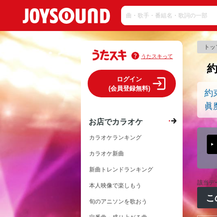
トッ
うたスキって
ログイン
(会員登録無料)
約
眞
お店でカラオケ
カラオケランキング
カラオケ新曲
新曲トレンドランキング
該当デ
本人映像で楽しもう
こ
旬のアニソンを歌おう