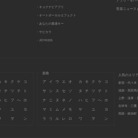
アプリ・モバ
・キョクナビアプリ
音楽ニュース po
・オートボーカルエフェクト
・あなたの最適キー
・サビカラ
・JOYKIDS
楽曲
人気のエリ
カ
キ
ク
ケ
コ
ア
イ
ウ
エ
オ
カ
キ
ク
ケ
コ
新宿・代々木
タ
チ
ツ
テ
ト
サ
シ
ス
セ
ソ
タ
チ
ツ
テ
ト
池袋・高田馬
上野・浅草・
ハ
ヒ
フ
へ
ホ
ナ
ニ
ヌ
ネ
ノ
ハ
ヒ
フ
へ
ホ
吉祥寺・三鷹
ヤ
ユ
ヨ
マ
ミ
ム
メ
モ
ヤ
ユ
ヨ
両国・錦糸町
ワ
ヲ
ン
ラ
リ
ル
レ
ロ
ワ
ヲ
ン