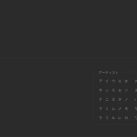
アーティスト
ア
イ
ウ
エ
オ
サ
シ
ス
セ
ソ
ナ
ニ
ヌ
ネ
ノ
マ
ミ
ム
メ
モ
ラ
リ
ル
レ
ロ