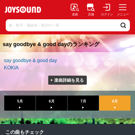
楽曲
店舗
ログイン
メニュー
say goodbye & good dayのランキング
say goodbye & good day
KOKIA
楽曲詳細を見る
5月
6月
7月
8月
該当データが見つかりませんでした。
この曲もチェック