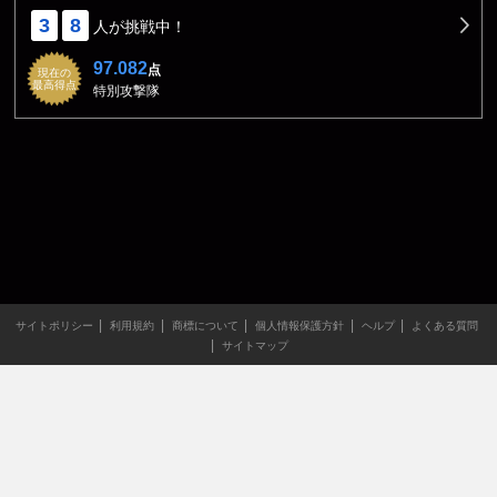
3
8
人が挑戦中！
97.082
点
現在の
最高得点
特別攻撃隊
サイトポリシー
利用規約
商標について
個人情報保護方針
ヘルプ
よくある質問
サイトマップ
当サイトのすべての文章や画像などの無断転載・引用を禁じま
す。
Copyright XING INC.All Rights Reserved.