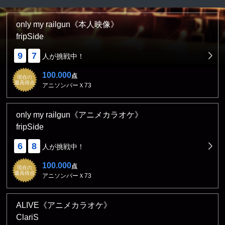
only my railgun《本人映像》
fripSide
9
7
人が挑戦中！
100.000
点
現在の
最高得点
アニソンバーＸ73
only my railgun《アニメカラオケ》
fripSide
6
8
人が挑戦中！
100.000
点
現在の
最高得点
アニソンバーＸ73
ALIVE《アニメカラオケ》
ClariS