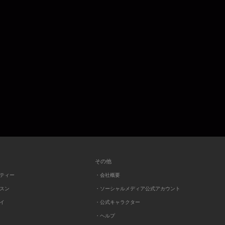
その他
ーティー
・会社概要
ッスン
・ソーシャルメディア公式アカウント
レイ
・公式キャラクター
・ヘルプ