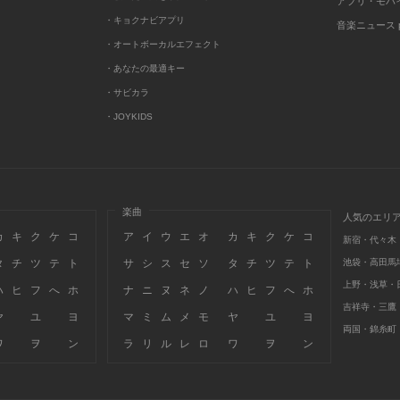
アプリ・モバ
・キョクナビアプリ
音楽ニュース po
・オートボーカルエフェクト
・あなたの最適キー
・サビカラ
・JOYKIDS
楽曲
人気のエリ
カ
キ
ク
ケ
コ
ア
イ
ウ
エ
オ
カ
キ
ク
ケ
コ
新宿・代々木
タ
チ
ツ
テ
ト
サ
シ
ス
セ
ソ
タ
チ
ツ
テ
ト
池袋・高田馬
上野・浅草・
ハ
ヒ
フ
へ
ホ
ナ
ニ
ヌ
ネ
ノ
ハ
ヒ
フ
へ
ホ
吉祥寺・三鷹
ヤ
ユ
ヨ
マ
ミ
ム
メ
モ
ヤ
ユ
ヨ
両国・錦糸町
ワ
ヲ
ン
ラ
リ
ル
レ
ロ
ワ
ヲ
ン