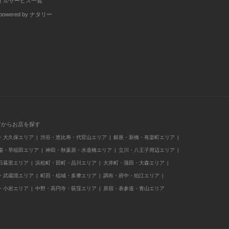
イルサービス一覧
wered by ナタリー
アからお店を探す
・大久保エリア
渋谷・恵比寿・代官山エリア
銀座・新橋・有楽町エリア
場・早稲田エリア
神田・秋葉原・水道橋エリア
立川・八王子周辺エリア
日暮里エリア
浜松町・田町・品川エリア
大井町・蒲田・大森エリア
・武蔵境エリア
町田・稲城・多摩エリア
調布・府中・狛江エリア
・小岩エリア
中野・高円寺・荻窪エリア
原宿・表参道・青山エリア