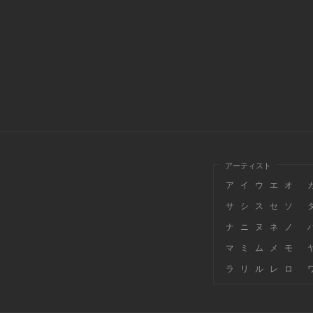
アーティスト
ア
イ
ウ
エ
オ
サ
シ
ス
セ
ソ
ナ
ニ
ヌ
ネ
ノ
マ
ミ
ム
メ
モ
ラ
リ
ル
レ
ロ