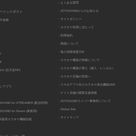
・よくある質問
・JOYSOUNDからのお知らせ
ュージックポスト
・サイトポリシー
中楽曲
・カラオケ利用に当たって
・利用規約
・商標について
・個人情報保護方針
ケ
・カラオケ機器の情報について
4
・カラオケ機器の導入（購入・レンタル）
itch (任天堂HP)
・カラオケ店舗の皆様へ
・スマホアプリ向けカラオケ採点機能SDK
ンアプリ
・ナイト店舗の開業支援情報
・JOYSOUNDライバー事務所について
UND for STREAMER (配信利用)
・Global Site
UND for Steam (家庭用)
・サイトマップ
D家庭用カラオケ機能比較