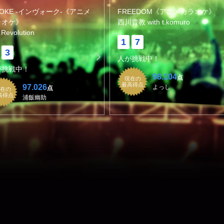
VOKE -インヴォーク-《アニメ
FREEDOM《アニメカラオケ》
ラオケ》
西川貴教 with t.komuro
.Revolution
1
7
3
人が挑戦中！
が挑戦中！
98.104
点
現在の
最高得点
97.026
よっし
点
在の
高得点
浦飯幽助