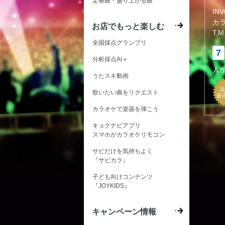
定番曲・盛り上がる曲
IN
カ
お店でもっと楽しむ
T.M
全国採点グランプリ
7
分析採点AI＋
人
うたスキ動画
現
歌いたい曲をリクエスト
最
カラオケで楽器を弾こう
キョクナビアプリ
スマホがカラオケリモコン
サビだけを気持ちよく
『サビカラ』
子ども向けコンテンツ
『JOYKIDS』
キャンペーン情報