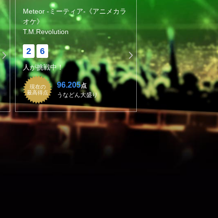
Meteor -ミーティア-《アニメカラ
オケ》
T.M.Revolution
2
6
人が挑戦中！
96.205
点
現在の
最高得点
うなどん大盛り