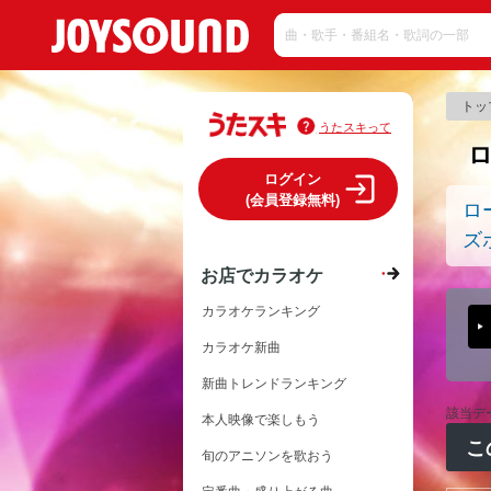
トッ
うたスキって
ログイン
(会員登録無料)
ロ
ズ
お店でカラオケ
カラオケランキング
カラオケ新曲
新曲トレンドランキング
該当デ
本人映像で楽しもう
こ
旬のアニソンを歌おう