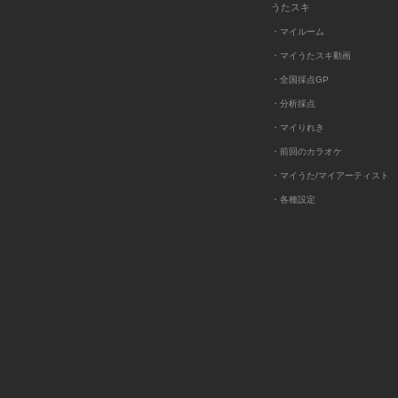
うたスキ
・マイルーム
・マイうたスキ動画
・全国採点GP
・分析採点
・マイりれき
・前回のカラオケ
・マイうた/マイアーティスト
・各種設定