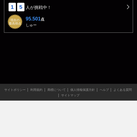
1
5
人が挑戦中！
95.501
点
現在の
最高得点
しゅー
サイトポリシー
利用規約
商標について
個人情報保護方針
ヘルプ
よくある質問
サイトマップ
当サイトのすべての文章や画像などの無断転載・引用を禁じま
す。
Copyright XING INC.All Rights Reserved.