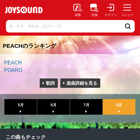
楽曲
店舗
ログイン
メニュー
PEACHのランキング
PEACH
POARO
歌詞
楽曲詳細を見る
5月
6月
7月
8月
該当データが見つかりませんでした。
この曲もチェック