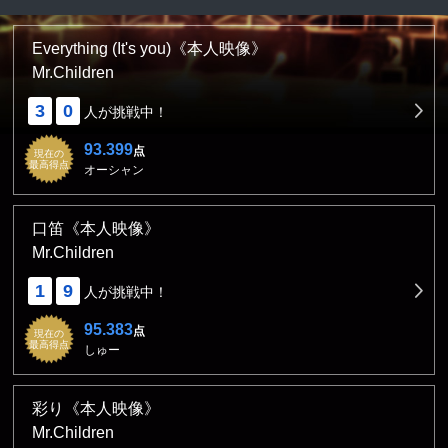
Everything (It's you)《本人映像》
Mr.Children
3
0
人が挑戦中！
93.399
点
現在の
最高得点
オーシャン
口笛《本人映像》
Mr.Children
1
9
人が挑戦中！
95.383
点
現在の
最高得点
しゅー
彩り《本人映像》
Mr.Children