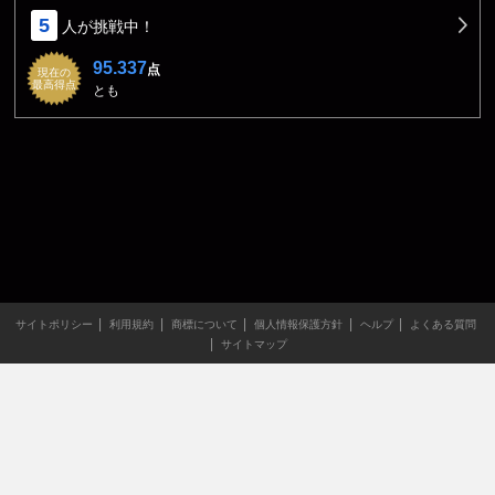
5
人が挑戦中！
95.337
点
現在の
最高得点
とも
サイトポリシー
利用規約
商標について
個人情報保護方針
ヘルプ
よくある質問
サイトマップ
当サイトのすべての文章や画像などの無断転載・引用を禁じま
す。
Copyright XING INC.All Rights Reserved.