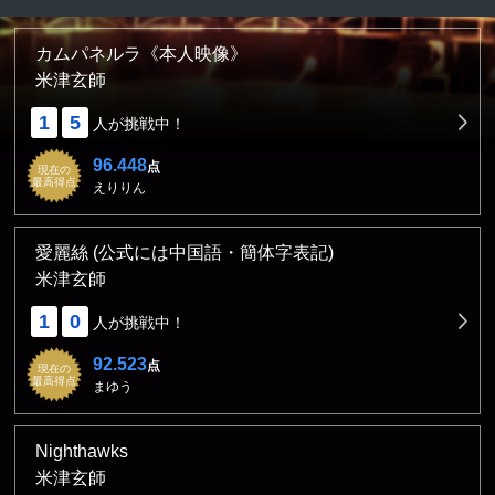
カムパネルラ《本人映像》
米津玄師
1
5
人が挑戦中！
96.448
点
現在の
最高得点
えりりん
愛麗絲 (公式には中国語・簡体字表記)
米津玄師
1
0
人が挑戦中！
92.523
点
現在の
最高得点
まゆう
Nighthawks
米津玄師