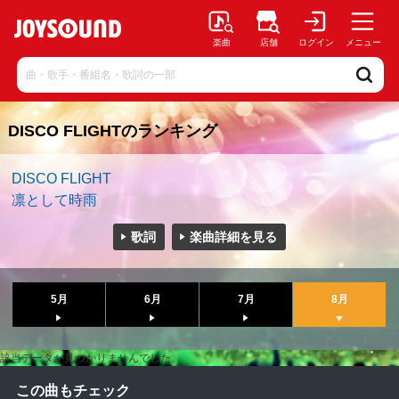
楽曲
店舗
ログイン
メニュー
DISCO FLIGHTのランキング
DISCO FLIGHT
凛として時雨
歌詞
楽曲詳細を見る
5月
6月
7月
8月
該当データが見つかりませんでした。
この曲もチェック