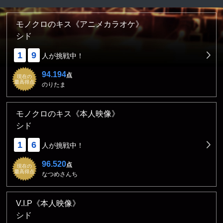
モノクロのキス《アニメカラオケ》
シド
1
9
人が挑戦中！
94.194
点
現在の
最高得点
のりたま
モノクロのキス《本人映像》
シド
1
6
人が挑戦中！
96.520
点
現在の
最高得点
なつめさんち
V.I.P《本人映像》
シド