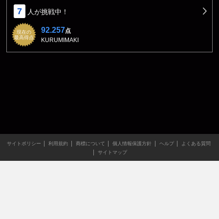
7
人が挑戦中！
92.257
点
現在の
最高得点
KURUMIMAKI
サイトポリシー
利用規約
商標について
個人情報保護方針
ヘルプ
よくある質問
サイトマップ
当サイトのすべての文章や画像などの無断転載・引用を禁じま
す。
Copyright XING INC.All Rights Reserved.