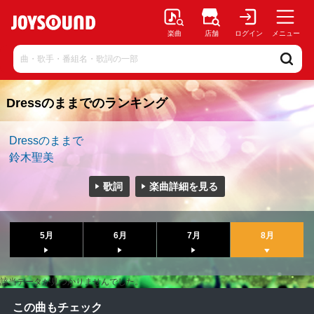
楽曲
店舗
ログイン
メニュー
Dressのままでのランキング
Dressのままで
鈴木聖美
歌詞
楽曲詳細を見る
5月
6月
7月
8月
該当データが見つかりませんでした。
この曲もチェック