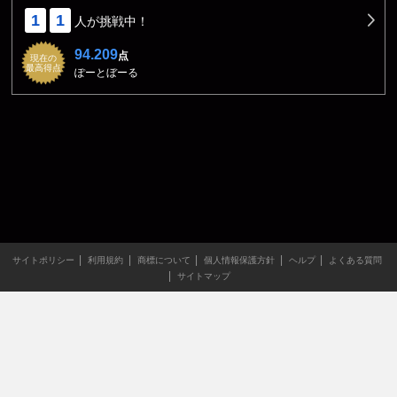
1
1
人が挑戦中！
94.209
点
現在の
最高得点
ぽーとぼーる
サイトポリシー
利用規約
商標について
個人情報保護方針
ヘルプ
よくある質問
サイトマップ
当サイトのすべての文章や画像などの無断転載・引用を禁じま
す。
Copyright XING INC.All Rights Reserved.