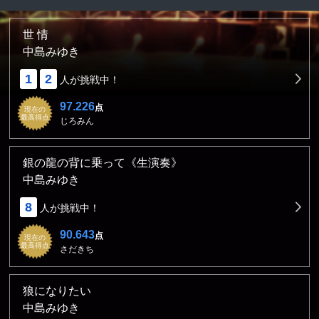
世 情
中島みゆき
1
2
人が挑戦中！
97.226
点
現在の
最高得点
じろみん
銀の龍の背に乗って《生演奏》
中島みゆき
8
人が挑戦中！
90.643
点
現在の
最高得点
さだきち
狼になりたい
中島みゆき