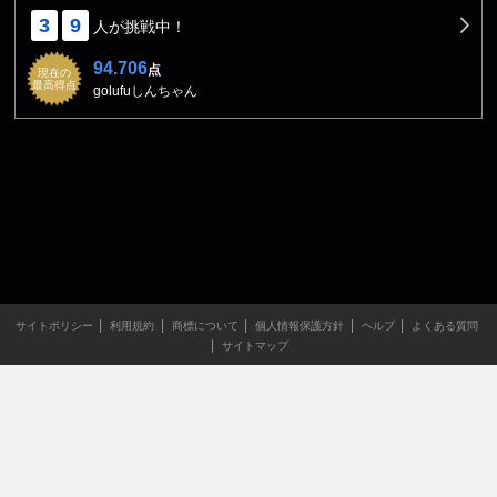
3
9
人が挑戦中！
94.706
点
現在の
最高得点
golufuしんちゃん
サイトポリシー
利用規約
商標について
個人情報保護方針
ヘルプ
よくある質問
サイトマップ
当サイトのすべての文章や画像などの無断転載・引用を禁じま
す。
Copyright XING INC.All Rights Reserved.