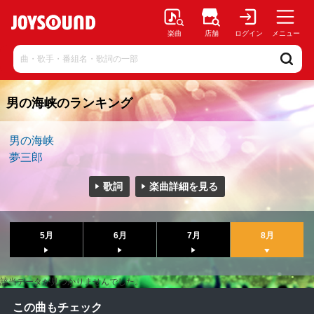
楽曲
店舗
ログイン
メニュー
男の海峡のランキング
男の海峡
夢三郎
歌詞
楽曲詳細を見る
5月
6月
7月
8月
該当データが見つかりませんでした。
この曲もチェック