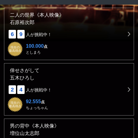
二人の世界《本人映像》
石原裕次郎
6
9
人が挑戦中！
100.000
点
現在の
最高得点
としまろ
倖せさがして
五木ひろし
2
4
人が挑戦中！
92.555
点
現在の
最高得点
ちょっちゃん
男の背中《本人映像》
増位山太志郎