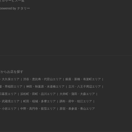
イルサービス一覧
wered by ナタリー
アからお店を探す
・大久保エリア
渋谷・恵比寿・代官山エリア
銀座・新橋・有楽町エリア
場・早稲田エリア
神田・秋葉原・水道橋エリア
立川・八王子周辺エリア
日暮里エリア
浜松町・田町・品川エリア
大井町・蒲田・大森エリア
・武蔵境エリア
町田・稲城・多摩エリア
調布・府中・狛江エリア
・小岩エリア
中野・高円寺・荻窪エリア
原宿・表参道・青山エリア