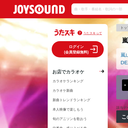
トッ
うたスキって
ログイン
(会員登録無料)
嵐
DE
お店でカラオケ
カラオケランキング
カラオケ新曲
新曲トレンドランキング
該当デ
本人映像で楽しもう
こ
旬のアニソンを歌おう