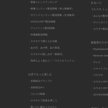
・新曲トレンドランキング
みるハコ
・映像コンテンツ配信情報（本人映像等）
うたスキ ミ
・サウンドコンテンツ配信情報（生演奏等）
・みんなの配信
・VOCALOID™配信情報
・サイトガイド
・アニメソング配信情報
・カラオケ配信
・外国曲配信情報
・カラオケで盛り上がる曲
家庭用カラオ
・あの日、あの時、あの音楽。
・PlayStation®
・カラオケの楽しみ方『新様式』
・Nintendo Sw
・気持ちよく歌おう！『マスクエフェクト』
・テレビ
・スマートフォ
お店でもっと楽しむ
・ブラウザ
・全国採点グランプリ
・カラオケJOYSO
・分析採点AI＋
・カラオケJOYSO
・うたスキ動画
・JOYSOUN
・カラオケで楽器を弾こう
・歌いたい曲をリクエスト