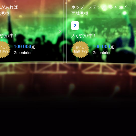
気があれば
ホップ・ステップ・ジャンプ
城秀樹
西城秀樹
2
が挑戦中！
人が挑戦中！
100.000
100.000
点
点
在の
現在の
高得点
最高得点
Greenbrier
Greenbrier