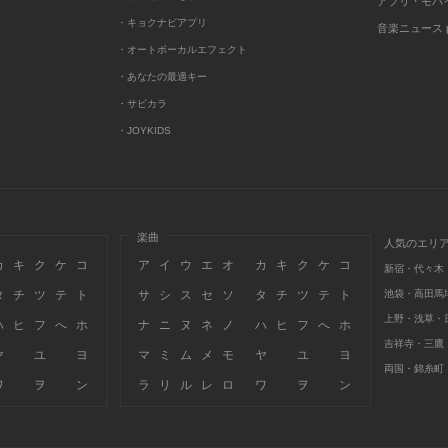
アプリ・モバ
・キョクナビアプリ
音楽ニュース po
・オートボーカルエフェクト
・あなたの最適キー
・サビカラ
・JOYKIDS
楽曲
人気のエリ
カ
キ
ク
ケ
コ
ア
イ
ウ
エ
オ
カ
キ
ク
ケ
コ
新宿・代々木
タ
チ
ツ
テ
ト
サ
シ
ス
セ
ソ
タ
チ
ツ
テ
ト
池袋・高田馬
上野・浅草・
ハ
ヒ
フ
へ
ホ
ナ
ニ
ヌ
ネ
ノ
ハ
ヒ
フ
へ
ホ
吉祥寺・三鷹
ヤ
ユ
ヨ
マ
ミ
ム
メ
モ
ヤ
ユ
ヨ
両国・錦糸町
ワ
ヲ
ン
ラ
リ
ル
レ
ロ
ワ
ヲ
ン