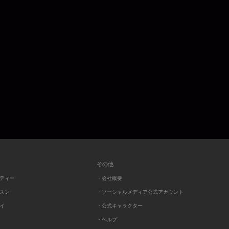
その他
ーティー
・会社概要
ッスン
・ソーシャルメディア公式アカウント
レイ
・公式キャラクター
・ヘルプ