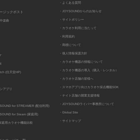
・よくある質問
・JOYSOUNDからのお知らせ
ュージックポスト
・サイトポリシー
中楽曲
・カラオケ利用に当たって
・利用規約
・商標について
・個人情報保護方針
ケ
・カラオケ機器の情報について
4
・カラオケ機器の導入（購入・レンタル）
itch (任天堂HP)
・カラオケ店舗の皆様へ
・スマホアプリ向けカラオケ採点機能SDK
ンアプリ
・ナイト店舗の開業支援情報
・JOYSOUNDライバー事務所について
UND for STREAMER (配信利用)
・Global Site
UND for Steam (家庭用)
・サイトマップ
D家庭用カラオケ機能比較