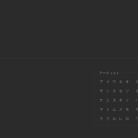
アーティスト
ア
イ
ウ
エ
オ
サ
シ
ス
セ
ソ
ナ
ニ
ヌ
ネ
ノ
マ
ミ
ム
メ
モ
ラ
リ
ル
レ
ロ