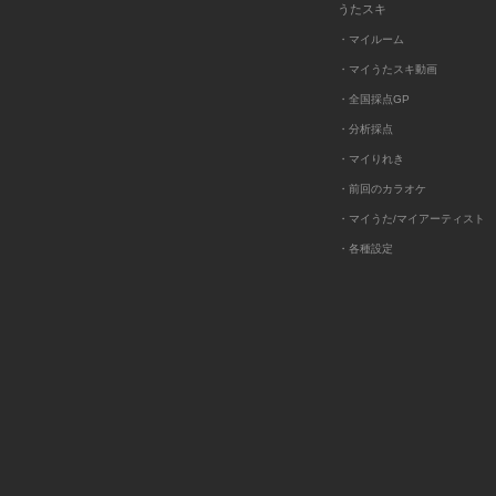
うたスキ
・マイルーム
・マイうたスキ動画
・全国採点GP
・分析採点
・マイりれき
・前回のカラオケ
・マイうた/マイアーティスト
・各種設定