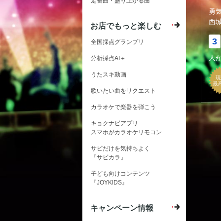
定番曲・盛り上がる曲
勇
西
お店でもっと楽しむ
3
全国採点グランプリ
人
分析採点AI＋
うたスキ動画
現
最
歌いたい曲をリクエスト
カラオケで楽器を弾こう
キョクナビアプリ
スマホがカラオケリモコン
サビだけを気持ちよく
『サビカラ』
子ども向けコンテンツ
『JOYKIDS』
キャンペーン情報