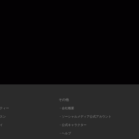
その他
ーティー
・会社概要
ッスン
・ソーシャルメディア公式アカウント
レイ
・公式キャラクター
・ヘルプ