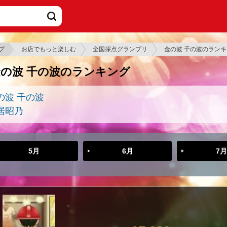
プ
お店でもっと楽しむ
全国採点グランプリ
金の波 千の波のラン
金の波 千の波のランキング
の波 千の波
居昭乃
5月
6月
7月