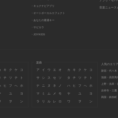
アプリ・モバ
・キョクナビアプリ
音楽ニュース po
・オートボーカルエフェクト
・あなたの最適キー
・サビカラ
・JOYKIDS
楽曲
人気のエリ
カ
キ
ク
ケ
コ
ア
イ
ウ
エ
オ
カ
キ
ク
ケ
コ
新宿・代々木
タ
チ
ツ
テ
ト
サ
シ
ス
セ
ソ
タ
チ
ツ
テ
ト
池袋・高田馬
上野・浅草・
ハ
ヒ
フ
へ
ホ
ナ
ニ
ヌ
ネ
ノ
ハ
ヒ
フ
へ
ホ
吉祥寺・三鷹
ヤ
ユ
ヨ
マ
ミ
ム
メ
モ
ヤ
ユ
ヨ
両国・錦糸町
ワ
ヲ
ン
ラ
リ
ル
レ
ロ
ワ
ヲ
ン