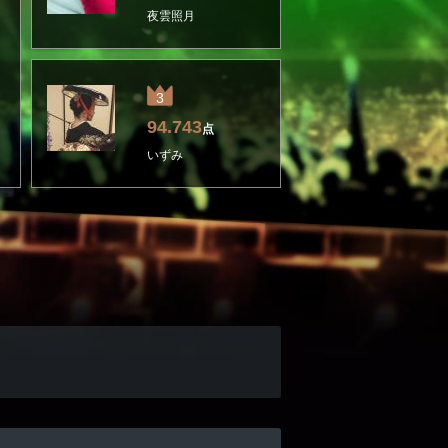
夜雲照月
3
94.743
点
いずみ