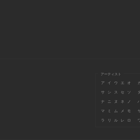
アーティスト
ア
イ
ウ
エ
オ
サ
シ
ス
セ
ソ
ナ
ニ
ヌ
ネ
ノ
マ
ミ
ム
メ
モ
ラ
リ
ル
レ
ロ