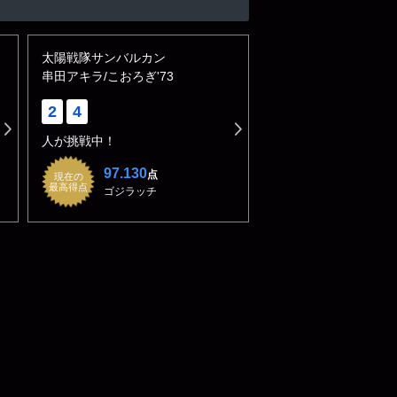
太陽戦隊サンバルカン
串田アキラ/こおろぎ'73
2
4
人が挑戦中！
97.130
点
現在の
最高得点
ゴジラッチ