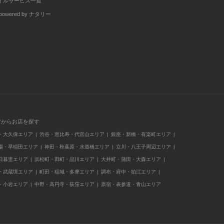
イルサービス一覧
wered by ナタリー
アからお店を探す
・大久保エリア
渋谷・恵比寿・代官山エリア
銀座・新橋・有楽町エリア
場・早稲田エリア
神田・秋葉原・水道橋エリア
立川・八王子周辺エリア
日暮里エリア
浜松町・田町・品川エリア
大井町・蒲田・大森エリア
・武蔵境エリア
町田・稲城・多摩エリア
調布・府中・狛江エリア
・小岩エリア
中野・高円寺・荻窪エリア
原宿・表参道・青山エリア