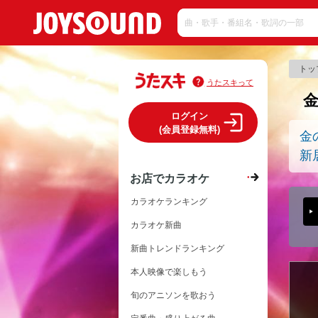
トッ
うたスキって
ログイン
(会員登録無料)
金
新
お店でカラオケ
カラオケランキング
カラオケ新曲
新曲トレンドランキング
本人映像で楽しもう
旬のアニソンを歌おう