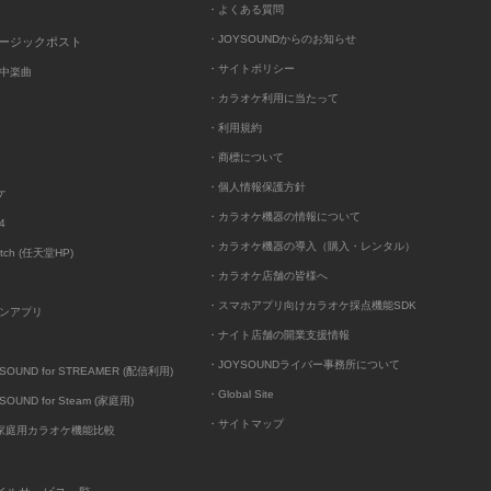
・よくある質問
・JOYSOUNDからのお知らせ
ュージックポスト
・サイトポリシー
中楽曲
・カラオケ利用に当たって
・利用規約
・商標について
・個人情報保護方針
ケ
・カラオケ機器の情報について
4
・カラオケ機器の導入（購入・レンタル）
itch (任天堂HP)
・カラオケ店舗の皆様へ
・スマホアプリ向けカラオケ採点機能SDK
ンアプリ
・ナイト店舗の開業支援情報
・JOYSOUNDライバー事務所について
UND for STREAMER (配信利用)
・Global Site
UND for Steam (家庭用)
・サイトマップ
D家庭用カラオケ機能比較