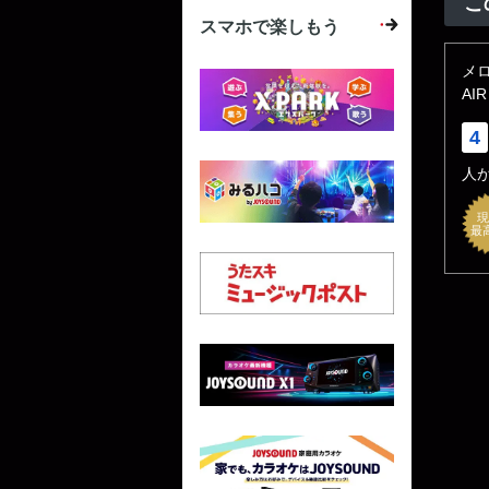
こ
スマホで楽しもう
メロ
AIR
4
人
現
最