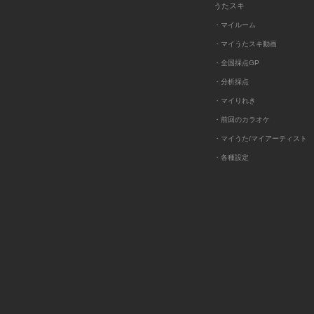
うたスキ
・マイルーム
・マイうたスキ動画
・全国採点GP
・分析採点
・マイりれき
・前回のカラオケ
・マイうた/マイアーティスト
・各種設定