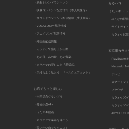
・新曲トレンドランキング
みるハコ
・映像コンテンツ配信情報（本人映像等）
うたスキ ミ
・サウンドコンテンツ配信情報（生演奏等）
・みんなの配信
・VOCALOID™配信情報
・サイトガイド
・アニメソング配信情報
・カラオケ配信
・外国曲配信情報
・カラオケで盛り上がる曲
家庭用カラオ
・あの日、あの時、あの音楽。
・PlayStation®
・カラオケの楽しみ方『新様式』
・Nintendo Sw
・気持ちよく歌おう！『マスクエフェクト』
・テレビ
・スマートフォ
お店でもっと楽しむ
・ブラウザ
・全国採点グランプリ
・カラオケJOYSO
・分析採点AI＋
・カラオケJOYSO
・うたスキ動画
・JOYSOUN
・カラオケで楽器を弾こう
・歌いたい曲をリクエスト