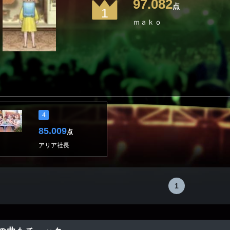
97.082
点
1
ｍａｋｏ
4
85.009
点
アリア社長
1