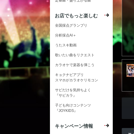
定番曲・盛り上がる曲
お店でもっと楽しむ
全国採点グランプリ
分析採点AI＋
うたスキ動画
歌いたい曲をリクエスト
カラオケで楽器を弾こう
キョクナビアプリ
スマホがカラオケリモコン
サビだけを気持ちよく
『サビカラ』
子ども向けコンテンツ
『JOYKIDS』
キャンペーン情報