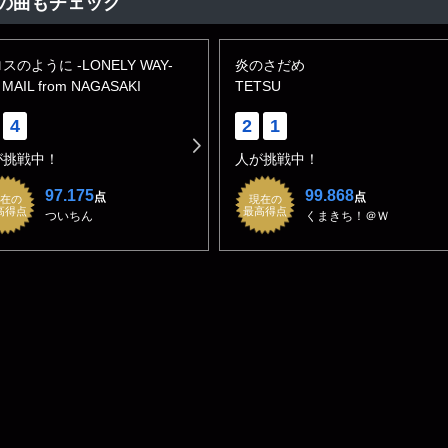
の曲もチェック
スのように -LONELY WAY-
炎のさだめ
 MAIL from NAGASAKI
TETSU
4
2
1
が挑戦中！
人が挑戦中！
97.175
99.868
点
点
在の
現在の
高得点
最高得点
ついちん
くまきち！＠Ｗ