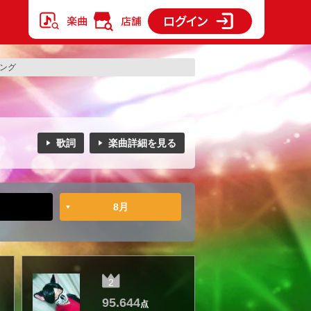
キング
歌詞
楽曲詳細を見る
8月
2
95.644
点