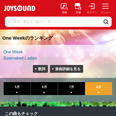
楽曲
店舗
ログイン
メニュー
One Weekのランキング
One Week
Barenaked Ladies
歌詞
楽曲詳細を見る
5月
6月
7月
8月
該当データが見つかりませんでした。
この曲もチェック