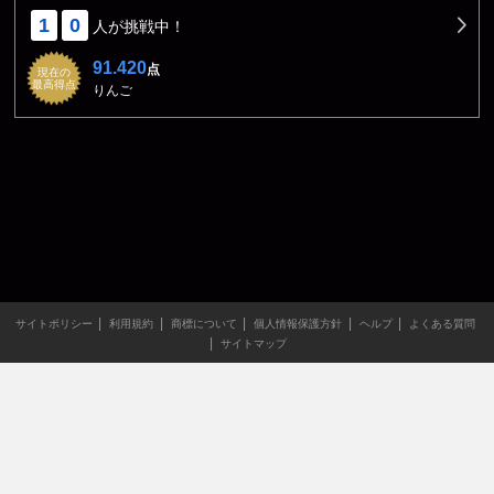
1
0
人が挑戦中！
91.420
点
現在の
最高得点
りんご
サイトポリシー
利用規約
商標について
個人情報保護方針
ヘルプ
よくある質問
サイトマップ
当サイトのすべての文章や画像などの無断転載・引用を禁じま
す。
Copyright XING INC.All Rights Reserved.