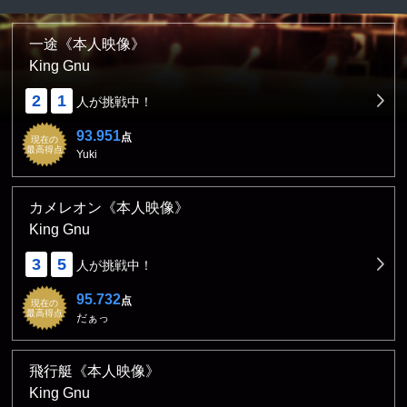
一途《本人映像》
King Gnu
2
1
人が挑戦中！
93.951
点
現在の
最高得点
Yuki
カメレオン《本人映像》
King Gnu
3
5
人が挑戦中！
95.732
点
現在の
最高得点
だぁっ
飛行艇《本人映像》
King Gnu