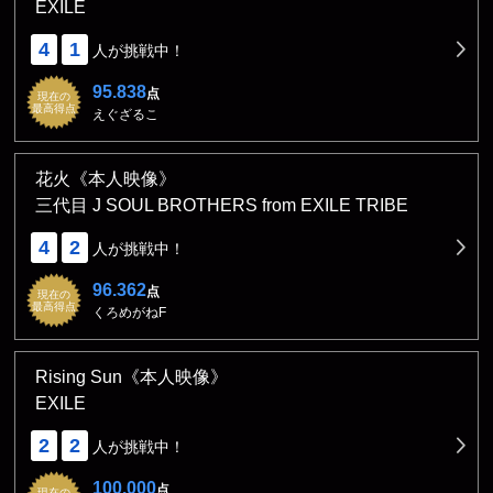
EXILE
4
1
人が挑戦中！
95.838
点
現在の
最高得点
えぐざるこ
花火《本人映像》
三代目 J SOUL BROTHERS from EXILE TRIBE
4
2
人が挑戦中！
96.362
点
現在の
最高得点
くろめがねF
Rising Sun《本人映像》
EXILE
2
2
人が挑戦中！
100.000
点
現在の