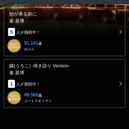
朝が来る前に
秦 基博
5
人が挑戦中！
91.101
点
現在の
最高得点
おけん
鱗(うろこ) -弾き語り Version-
秦 基博
1
人が挑戦中！
88.560
点
現在の
最高得点
ユートスキャマン