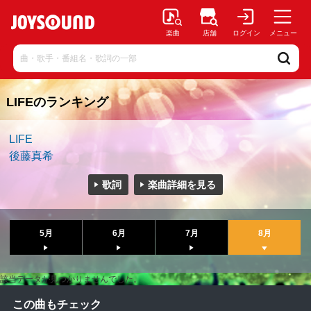
楽曲
店舗
ログイン
メニュー
LIFEのランキング
LIFE
後藤真希
歌詞
楽曲詳細を見る
5月
6月
7月
8月
該当データが見つかりませんでした。
この曲もチェック