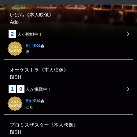
いばら《本人映像》
Ado
2
人が挑戦中！
91.984
点
現在の
最高得点
淳
オーケストラ《本人映像》
BiSH
1
0
人が挑戦中！
95.894
点
現在の
最高得点
とも
プロミスザスター《本人映像》
BiSH