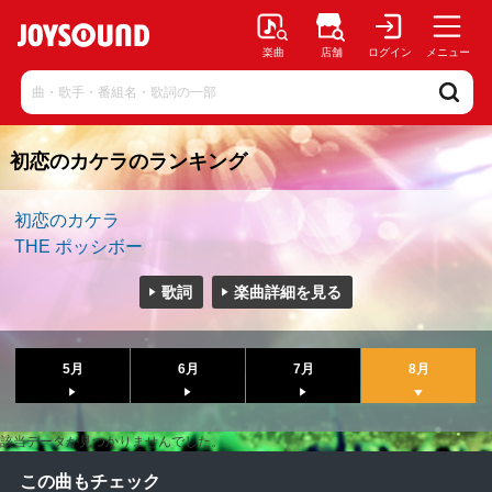
楽曲
店舗
ログイン
メニュー
初恋のカケラのランキング
初恋のカケラ
THE ポッシボー
歌詞
楽曲詳細を見る
5月
6月
7月
8月
該当データが見つかりませんでした。
この曲もチェック