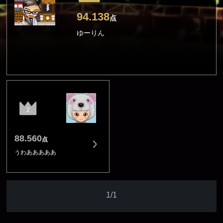
94.138
点
ゆーりん
2
88.560
点
うわあああああ
1/1