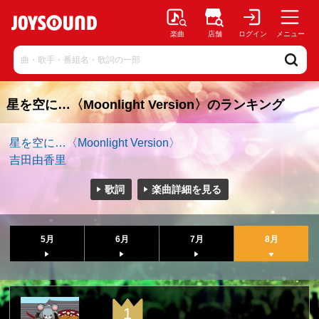
楽曲
店舗
ログイン
メニュー
星を空に…〈Moonlight Version〉のランキング
星を空に…〈Moonlight Version〉
吉田由香里
歌詞
楽曲詳細を見る
5月
6月
7月
8月
1