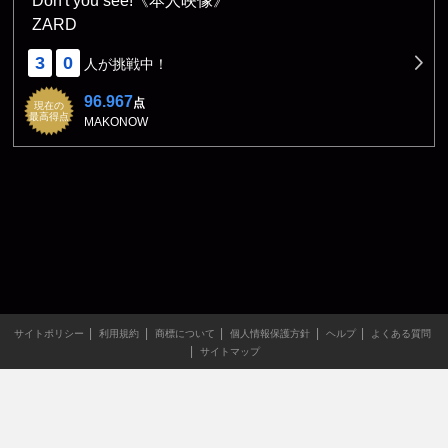
Don't you see!《本人映像》
ZARD
3
0
人が挑戦中！
96.967
点
現在の
最高得点
MAKONOW
サイトポリシー
利用規約
商標について
個人情報保護方針
ヘルプ
よくある質問
サイトマップ
当サイトのすべての文章や画像などの無断転載・引用を禁じま
す。
Copyright XING INC.All Rights Reserved.