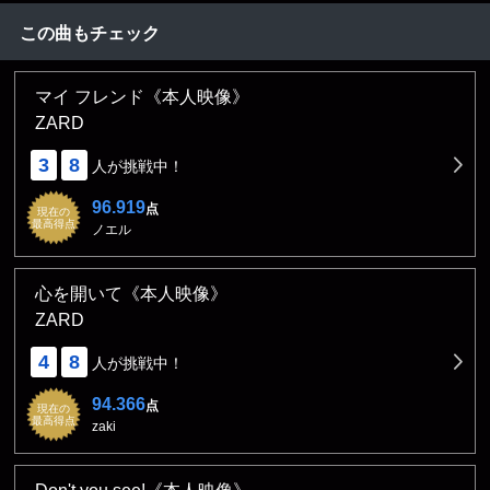
この曲もチェック
マイ フレンド《本人映像》
ZARD
3
8
人が挑戦中！
96.919
点
現在の
最高得点
ノエル
心を開いて《本人映像》
ZARD
4
8
人が挑戦中！
94.366
点
現在の
最高得点
zaki