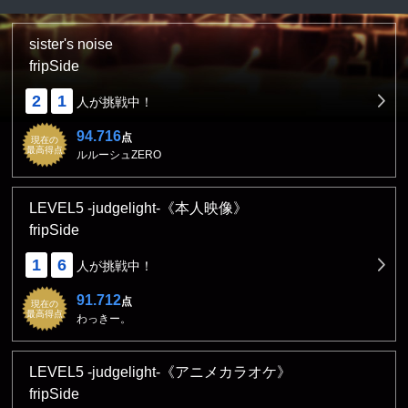
sister's noise
fripSide
2
1
人が挑戦中！
94.716
点
現在の
最高得点
ルルーシュZERO
LEVEL5 -judgelight-《本人映像》
fripSide
1
6
人が挑戦中！
91.712
点
現在の
最高得点
わっきー。
LEVEL5 -judgelight-《アニメカラオケ》
fripSide