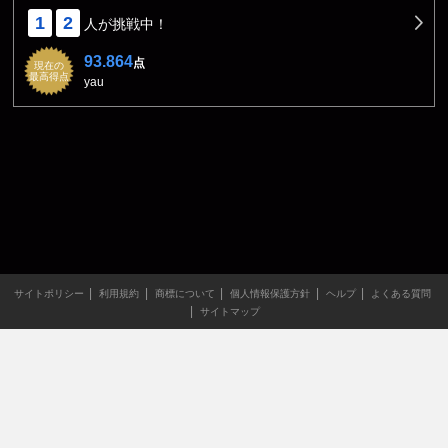
1
2
人が挑戦中！
93.864
点
現在の
最高得点
yau
サイトポリシー
利用規約
商標について
個人情報保護方針
ヘルプ
よくある質問
サイトマップ
当サイトのすべての文章や画像などの無断転載・引用を禁じま
す。
Copyright XING INC.All Rights Reserved.