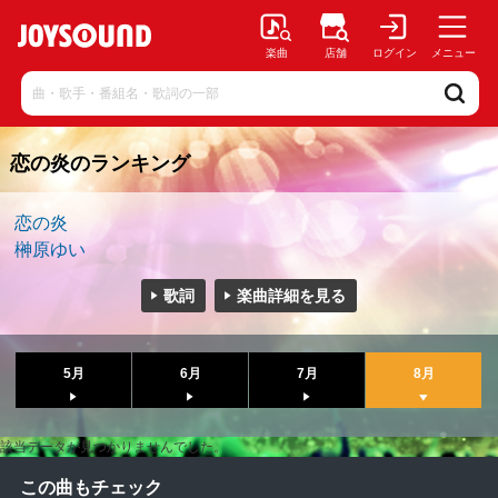
楽曲
店舗
ログイン
メニュー
恋の炎のランキング
恋の炎
榊原ゆい
歌詞
楽曲詳細を見る
5月
6月
7月
8月
該当データが見つかりませんでした。
この曲もチェック