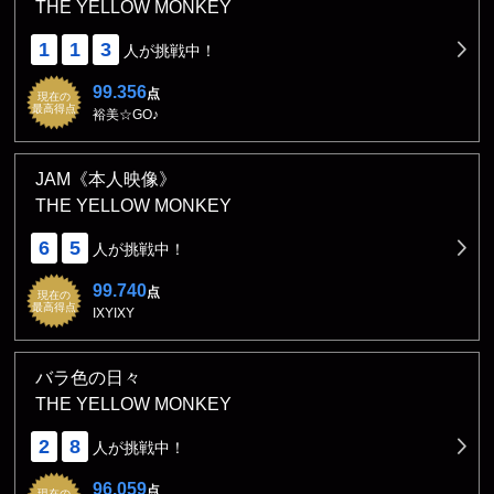
THE YELLOW MONKEY
1
1
3
人が挑戦中！
99.356
点
現在の
最高得点
裕美☆GO♪
JAM《本人映像》
THE YELLOW MONKEY
6
5
人が挑戦中！
99.740
点
現在の
最高得点
IXYIXY
バラ色の日々
THE YELLOW MONKEY
2
8
人が挑戦中！
96.059
点
現在の