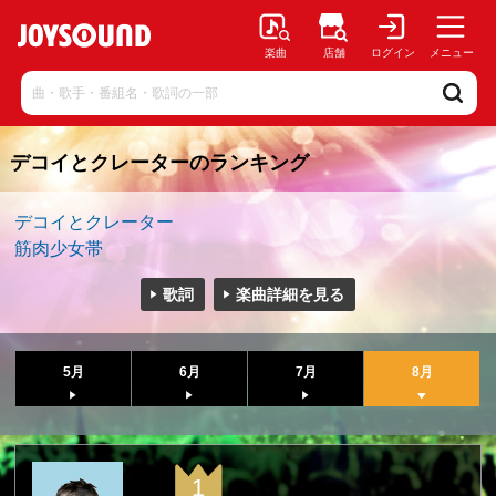
楽曲
店舗
ログイン
メニュー
デコイとクレーターのランキング
デコイとクレーター
筋肉少女帯
歌詞
楽曲詳細を見る
5月
6月
7月
8月
1