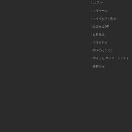
うたスキ
・マイルーム
・マイうたスキ動画
・全国採点GP
・分析採点
・マイりれき
・前回のカラオケ
・マイうた/マイアーティスト
・各種設定