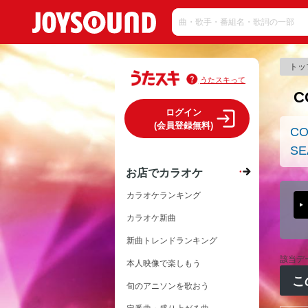
トッ
うたスキって
C
ログイン
(会員登録無料)
CO
SE
お店でカラオケ
カラオケランキング
カラオケ新曲
新曲トレンドランキング
該当デ
本人映像で楽しもう
こ
旬のアニソンを歌おう