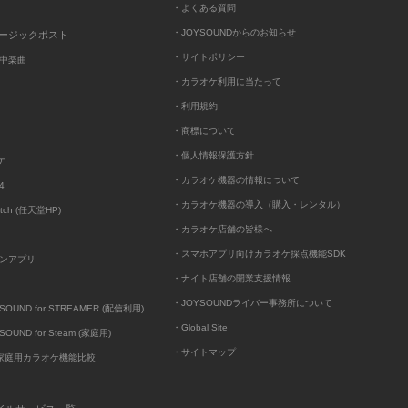
・よくある質問
・JOYSOUNDからのお知らせ
ュージックポスト
・サイトポリシー
中楽曲
・カラオケ利用に当たって
・利用規約
・商標について
・個人情報保護方針
ケ
・カラオケ機器の情報について
4
・カラオケ機器の導入（購入・レンタル）
itch (任天堂HP)
・カラオケ店舗の皆様へ
・スマホアプリ向けカラオケ採点機能SDK
ンアプリ
・ナイト店舗の開業支援情報
・JOYSOUNDライバー事務所について
UND for STREAMER (配信利用)
・Global Site
UND for Steam (家庭用)
・サイトマップ
D家庭用カラオケ機能比較