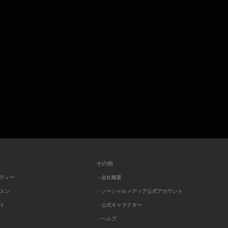
その他
ーティー
・会社概要
ッスン
・ソーシャルメディア公式アカウント
レイ
・公式キャラクター
・ヘルプ