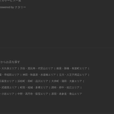
イルサービス一覧
wered by ナタリー
アからお店を探す
・大久保エリア
渋谷・恵比寿・代官山エリア
銀座・新橋・有楽町エリア
場・早稲田エリア
神田・秋葉原・水道橋エリア
立川・八王子周辺エリア
日暮里エリア
浜松町・田町・品川エリア
大井町・蒲田・大森エリア
・武蔵境エリア
町田・稲城・多摩エリア
調布・府中・狛江エリア
・小岩エリア
中野・高円寺・荻窪エリア
原宿・表参道・青山エリア