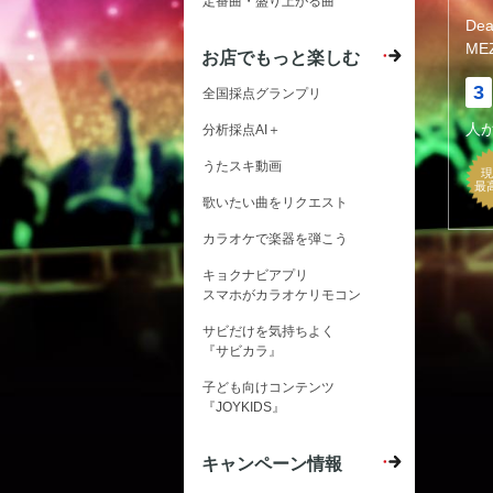
定番曲・盛り上がる曲
Dear
ME
お店でもっと楽しむ
3
全国採点グランプリ
人
分析採点AI＋
うたスキ動画
現
最
歌いたい曲をリクエスト
カラオケで楽器を弾こう
キョクナビアプリ
スマホがカラオケリモコン
サビだけを気持ちよく
『サビカラ』
子ども向けコンテンツ
『JOYKIDS』
キャンペーン情報