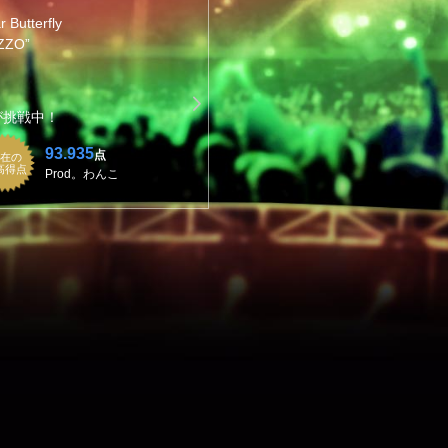
 Butterfly
ZZO”
が挑戦中！
93.935
点
在の
高得点
Prod。わんこ