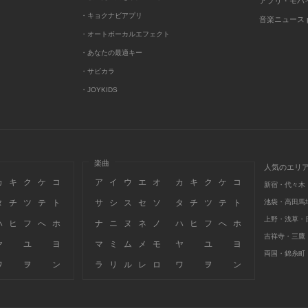
アプリ・モバ
・キョクナビアプリ
音楽ニュース po
・オートボーカルエフェクト
・あなたの最適キー
・サビカラ
・JOYKIDS
楽曲
人気のエリ
カ
キ
ク
ケ
コ
ア
イ
ウ
エ
オ
カ
キ
ク
ケ
コ
新宿・代々木
タ
チ
ツ
テ
ト
サ
シ
ス
セ
ソ
タ
チ
ツ
テ
ト
池袋・高田馬
上野・浅草・
ハ
ヒ
フ
へ
ホ
ナ
ニ
ヌ
ネ
ノ
ハ
ヒ
フ
へ
ホ
吉祥寺・三鷹
ヤ
ユ
ヨ
マ
ミ
ム
メ
モ
ヤ
ユ
ヨ
両国・錦糸町
ワ
ヲ
ン
ラ
リ
ル
レ
ロ
ワ
ヲ
ン