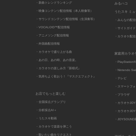
・新曲トレンドランキング
みるハコ
・映像コンテンツ配信情報（本人映像等）
うたスキ ミ
・サウンドコンテンツ配信情報（生演奏等）
・みんなの配信
・VOCALOID™配信情報
・サイトガイド
・アニメソング配信情報
・カラオケ配信
・外国曲配信情報
・カラオケで盛り上がる曲
家庭用カラオ
・あの日、あの時、あの音楽。
・PlayStation®
・カラオケの楽しみ方『新様式』
・Nintendo Sw
・気持ちよく歌おう！『マスクエフェクト』
・テレビ
・スマートフォ
お店でもっと楽しむ
・ブラウザ
・全国採点グランプリ
・カラオケJOYSO
・分析採点AI＋
・カラオケJOYSO
・うたスキ動画
・JOYSOUN
・カラオケで楽器を弾こう
・歌いたい曲をリクエスト