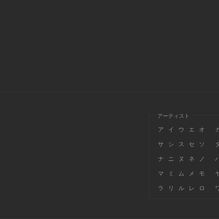
アーティスト
ア
イ
ウ
エ
オ
サ
シ
ス
セ
ソ
ナ
ニ
ヌ
ネ
ノ
マ
ミ
ム
メ
モ
ラ
リ
ル
レ
ロ