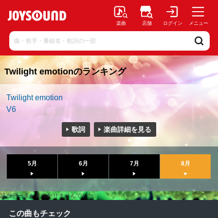
楽曲
店舗
ログイン
メニュー
Twilight emotionのランキング
Twilight emotion
V6
歌詞
楽曲詳細を見る
5月
6月
7月
8月
該当データが見つかりませんでした。
この曲もチェック