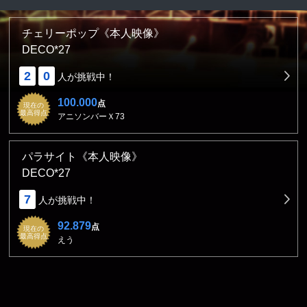
チェリーポップ《本人映像》
DECO*27
2
0
人が挑戦中！
100.000
点
現在の
最高得点
アニソンバーＸ73
パラサイト《本人映像》
DECO*27
7
人が挑戦中！
92.879
点
現在の
最高得点
えう