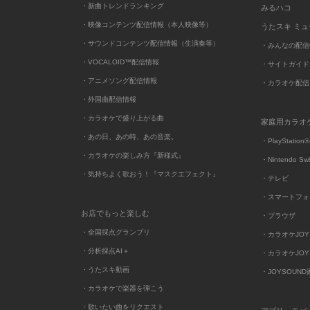
・新曲トレンドランキング
みるハコ
・映像コンテンツ配信情報（本人映像等）
うたスキ ミ
・サウンドコンテンツ配信情報（生演奏等）
・みんなの配信
・VOCALOID™配信情報
・サイトガイド
・アニメソング配信情報
・カラオケ配信
・外国曲配信情報
・カラオケで盛り上がる曲
家庭用カラオ
・あの日、あの時、あの音楽。
・PlayStation®
・カラオケの楽しみ方『新様式』
・Nintendo Sw
・気持ちよく歌おう！『マスクエフェクト』
・テレビ
・スマートフォ
お店でもっと楽しむ
・ブラウザ
・全国採点グランプリ
・カラオケJOYSO
・分析採点AI＋
・カラオケJOYSO
・うたスキ動画
・JOYSOUN
・カラオケで楽器を弾こう
・歌いたい曲をリクエスト