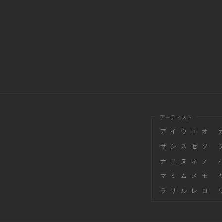
アーティスト
ア
イ
ウ
エ
オ
サ
シ
ス
セ
ソ
ナ
ニ
ヌ
ネ
ノ
マ
ミ
ム
メ
モ
ラ
リ
ル
レ
ロ