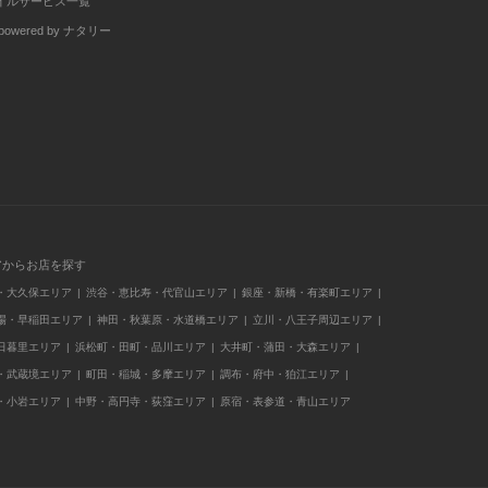
イルサービス一覧
wered by ナタリー
アからお店を探す
・大久保エリア
渋谷・恵比寿・代官山エリア
銀座・新橋・有楽町エリア
場・早稲田エリア
神田・秋葉原・水道橋エリア
立川・八王子周辺エリア
日暮里エリア
浜松町・田町・品川エリア
大井町・蒲田・大森エリア
・武蔵境エリア
町田・稲城・多摩エリア
調布・府中・狛江エリア
・小岩エリア
中野・高円寺・荻窪エリア
原宿・表参道・青山エリア