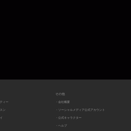
その他
ーティー
・会社概要
ッスン
・ソーシャルメディア公式アカウント
レイ
・公式キャラクター
・ヘルプ