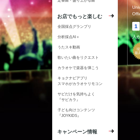
定番曲・盛り上がる曲
Un
Off
お店でもっと楽しむ
1
全国採点グランプリ
人
分析採点AI＋
うたスキ動画
現
最
歌いたい曲をリクエスト
カラオケで楽器を弾こう
キョクナビアプリ
スマホがカラオケリモコン
サビだけを気持ちよく
『サビカラ』
子ども向けコンテンツ
『JOYKIDS』
キャンペーン情報