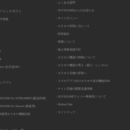
・よくある質問
・JOYSOUNDからのお知らせ
ュージックポスト
・サイトポリシー
中楽曲
・カラオケ利用に当たって
・利用規約
・商標について
・個人情報保護方針
ケ
・カラオケ機器の情報について
4
・カラオケ機器の導入（購入・レンタル）
itch (任天堂HP)
・カラオケ店舗の皆様へ
・スマホアプリ向けカラオケ採点機能SDK
ンアプリ
・ナイト店舗の開業支援情報
・JOYSOUNDライバー事務所について
UND for STREAMER (配信利用)
・Global Site
UND for Steam (家庭用)
・サイトマップ
D家庭用カラオケ機能比較