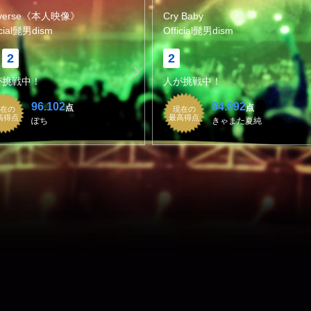
iverse《本人映像》
Cry Baby
icial髭男dism
Official髭男dism
2
2
が挑戦中！
人が挑戦中！
96.102
84.892
点
点
在の
現在の
高得点
最高得点
ぽち
きゃまた夏純