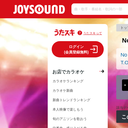
トッ
うたスキって
N
ログイン
(会員登録無料)
No
T.O
お店でカラオケ
カラオケランキング
カラオケ新曲
新曲トレンドランキング
該当デ
本人映像で楽しもう
こ
旬のアニソンを歌おう