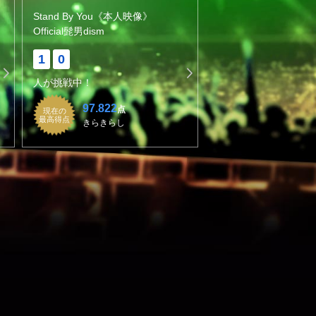
Stand By You《本人映像》
Official髭男dism
1
0
人が挑戦中！
97.822
点
現在の
最高得点
きらきらし