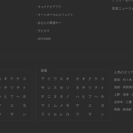
アプリ・モバ
・キョクナビアプリ
音楽ニュース po
・オートボーカルエフェクト
・あなたの最適キー
・サビカラ
・JOYKIDS
楽曲
人気のエリ
カ
キ
ク
ケ
コ
ア
イ
ウ
エ
オ
カ
キ
ク
ケ
コ
新宿・代々木
タ
チ
ツ
テ
ト
サ
シ
ス
セ
ソ
タ
チ
ツ
テ
ト
池袋・高田馬
上野・浅草・
ハ
ヒ
フ
へ
ホ
ナ
ニ
ヌ
ネ
ノ
ハ
ヒ
フ
へ
ホ
吉祥寺・三鷹
ヤ
ユ
ヨ
マ
ミ
ム
メ
モ
ヤ
ユ
ヨ
両国・錦糸町
ワ
ヲ
ン
ラ
リ
ル
レ
ロ
ワ
ヲ
ン