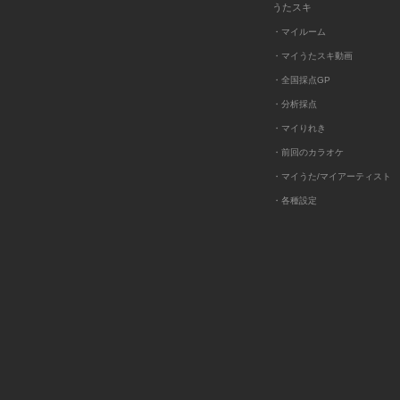
うたスキ
・マイルーム
・マイうたスキ動画
・全国採点GP
・分析採点
・マイりれき
・前回のカラオケ
・マイうた/マイアーティスト
・各種設定