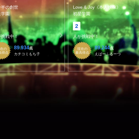
分半の創世
Love & Joy《本人映像》
星学園
初星学園
2
が挑戦中！
人が挑戦中！
89.934
89.244
点
点
在の
現在の
高得点
最高得点
カチコミもち子
えばーふるーつ