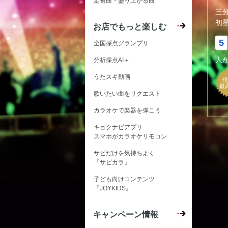
定番曲・盛り上がる曲
三
初
お店でもっと楽しむ
5
全国採点グランプリ
人
分析採点AI＋
うたスキ動画
現
最
歌いたい曲をリクエスト
カラオケで楽器を弾こう
キョクナビアプリ
スマホがカラオケリモコン
サビだけを気持ちよく
『サビカラ』
子ども向けコンテンツ
『JOYKIDS』
キャンペーン情報