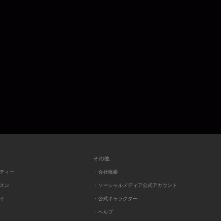
その他
ーティー
・会社概要
ッスン
・ソーシャルメディア公式アカウント
レイ
・公式キャラクター
・ヘルプ