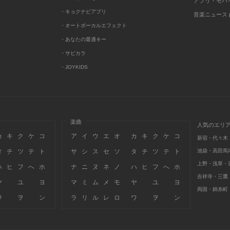
アプリ・モバ
・キョクナビアプリ
音楽ニュース po
・オートボーカルエフェクト
・あなたの最適キー
・サビカラ
・JOYKIDS
楽曲
人気のエリ
カ
キ
ク
ケ
コ
ア
イ
ウ
エ
オ
カ
キ
ク
ケ
コ
新宿・代々木
タ
チ
ツ
テ
ト
サ
シ
ス
セ
ソ
タ
チ
ツ
テ
ト
池袋・高田馬
上野・浅草・
ハ
ヒ
フ
へ
ホ
ナ
ニ
ヌ
ネ
ノ
ハ
ヒ
フ
へ
ホ
吉祥寺・三鷹
ヤ
ユ
ヨ
マ
ミ
ム
メ
モ
ヤ
ユ
ヨ
両国・錦糸町
ワ
ヲ
ン
ラ
リ
ル
レ
ロ
ワ
ヲ
ン