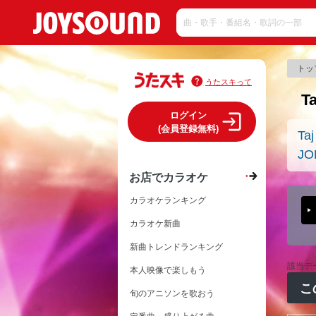
トッ
うたスキって
T
ログイン
(会員登録無料)
Taj
JO
お店でカラオケ
カラオケランキング
カラオケ新曲
新曲トレンドランキング
該当デ
本人映像で楽しもう
こ
旬のアニソンを歌おう