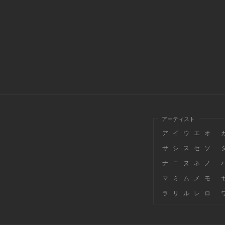
アーティスト
ア
イ
ウ
エ
オ
サ
シ
ス
セ
ソ
ナ
ニ
ヌ
ネ
ノ
マ
ミ
ム
メ
モ
ラ
リ
ル
レ
ロ