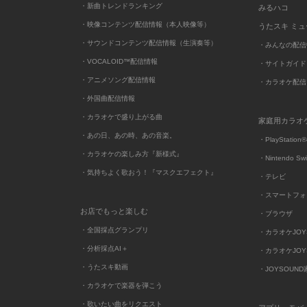
・新曲トレンドランキング
みるハコ
・映像コンテンツ配信情報（本人映像等）
うたスキ ミ
・サウンドコンテンツ配信情報（生演奏等）
・みんなの配信
・VOCALOID™配信情報
・サイトガイド
・アニメソング配信情報
・カラオケ配信
・外国曲配信情報
・カラオケで盛り上がる曲
家庭用カラオ
・あの日、あの時、あの音楽。
・PlayStation®
・カラオケの楽しみ方『新様式』
・Nintendo Sw
・気持ちよく歌おう！『マスクエフェクト』
・テレビ
・スマートフォ
お店でもっと楽しむ
・ブラウザ
・全国採点グランプリ
・カラオケJOYSO
・分析採点AI＋
・カラオケJOYSO
・うたスキ動画
・JOYSOUN
・カラオケで楽器を弾こう
・歌いたい曲をリクエスト