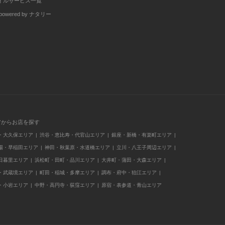
イルサービス一覧
wered by ナタリー
アからお店を探す
・大久保エリア
渋谷・恵比寿・代官山エリア
銀座・新橋・有楽町エリア
場・早稲田エリア
神田・秋葉原・水道橋エリア
立川・八王子周辺エリア
日暮里エリア
浜松町・田町・品川エリア
大井町・蒲田・大森エリア
・武蔵境エリア
町田・稲城・多摩エリア
調布・府中・狛江エリア
・小岩エリア
中野・高円寺・荻窪エリア
原宿・表参道・青山エリア