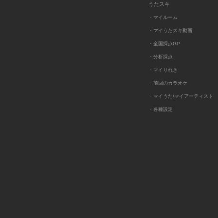
うたスキ
・マイルーム
・マイうたスキ動画
・全国採点GP
・分析採点
・マイりれき
・前回のカラオケ
・マイうた/マイアーティスト
・各種設定