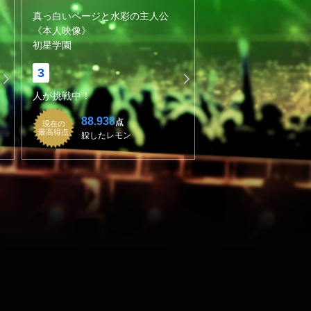
真っ白いページと水彩の主人公
《本人映像》
初星学園
3
人が挑戦中！
88.938
点
現在の
最高得点
躱したレモン