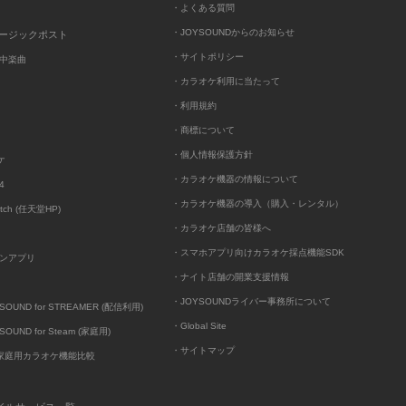
・よくある質問
・JOYSOUNDからのお知らせ
ュージックポスト
・サイトポリシー
中楽曲
・カラオケ利用に当たって
・利用規約
・商標について
・個人情報保護方針
ケ
・カラオケ機器の情報について
4
・カラオケ機器の導入（購入・レンタル）
itch (任天堂HP)
・カラオケ店舗の皆様へ
・スマホアプリ向けカラオケ採点機能SDK
ンアプリ
・ナイト店舗の開業支援情報
・JOYSOUNDライバー事務所について
UND for STREAMER (配信利用)
・Global Site
UND for Steam (家庭用)
・サイトマップ
D家庭用カラオケ機能比較