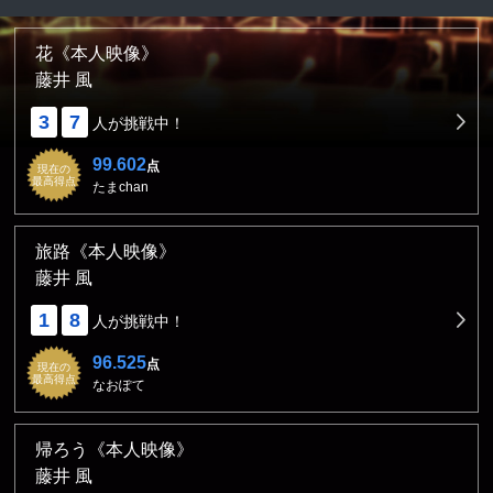
花《本人映像》
藤井 風
3
7
人が挑戦中！
99.602
点
現在の
最高得点
たまchan
旅路《本人映像》
藤井 風
1
8
人が挑戦中！
96.525
点
現在の
最高得点
なおぽて
帰ろう《本人映像》
藤井 風