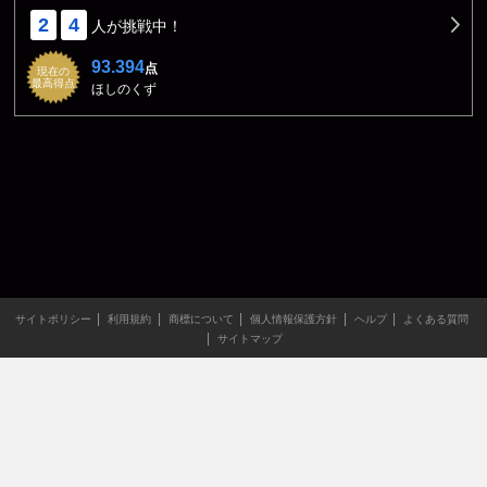
2
4
人が挑戦中！
93.394
点
現在の
最高得点
ほしのくず
サイトポリシー
利用規約
商標について
個人情報保護方針
ヘルプ
よくある質問
サイトマップ
当サイトのすべての文章や画像などの無断転載・引用を禁じま
す。
Copyright XING INC.All Rights Reserved.