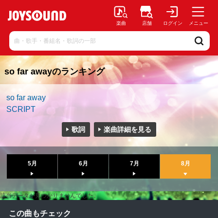
楽曲
店舗
ログイン
メニュー
so far awayのランキング
so far away
SCRIPT
歌詞
楽曲詳細を見る
5月
6月
7月
8月
該当データが見つかりませんでした。
この曲もチェック