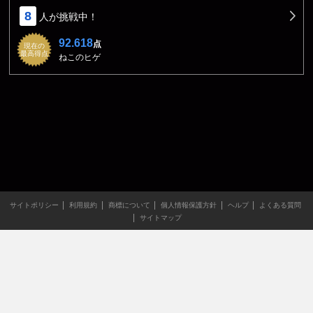
8
人が挑戦中！
92.618
点
現在の
最高得点
ねこのヒゲ
サイトポリシー
利用規約
商標について
個人情報保護方針
ヘルプ
よくある質問
サイトマップ
当サイトのすべての文章や画像などの無断転載・引用を禁じま
す。
Copyright XING INC.All Rights Reserved.