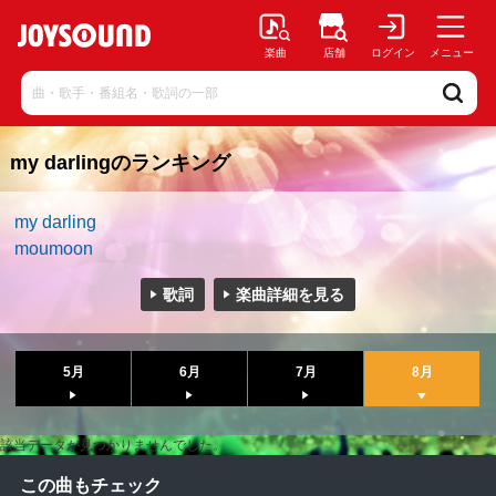
楽曲
店舗
ログイン
メニュー
my darlingのランキング
my darling
moumoon
歌詞
楽曲詳細を見る
5月
6月
7月
8月
該当データが見つかりませんでした。
この曲もチェック