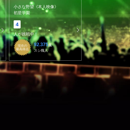
小さな野望《本人映像》
初星学園
4
人が挑戦中！
92.375
点
現在の
最高得点
スシ職人