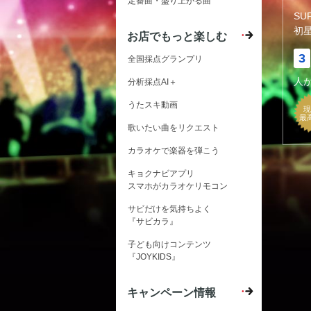
定番曲・盛り上がる曲
SU
初
お店でもっと楽しむ
3
全国採点グランプリ
人
分析採点AI＋
うたスキ動画
現
最
歌いたい曲をリクエスト
カラオケで楽器を弾こう
キョクナビアプリ
スマホがカラオケリモコン
サビだけを気持ちよく
『サビカラ』
子ども向けコンテンツ
『JOYKIDS』
キャンペーン情報