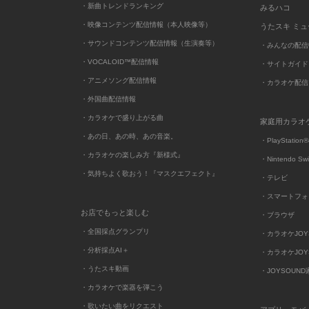
・新曲トレンドランキング
みるハコ
・映像コンテンツ配信情報（本人映像等）
うたスキ ミ
・サウンドコンテンツ配信情報（生演奏等）
・みんなの配信
・VOCALOID™配信情報
・サイトガイド
・アニメソング配信情報
・カラオケ配信
・外国曲配信情報
・カラオケで盛り上がる曲
家庭用カラオ
・あの日、あの時、あの音楽。
・PlayStation®
・カラオケの楽しみ方『新様式』
・Nintendo Sw
・気持ちよく歌おう！『マスクエフェクト』
・テレビ
・スマートフォ
お店でもっと楽しむ
・ブラウザ
・全国採点グランプリ
・カラオケJOYSO
・分析採点AI＋
・カラオケJOYSO
・うたスキ動画
・JOYSOUN
・カラオケで楽器を弾こう
・歌いたい曲をリクエスト