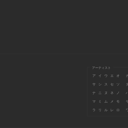
アーティスト
ア
イ
ウ
エ
オ
サ
シ
ス
セ
ソ
ナ
ニ
ヌ
ネ
ノ
マ
ミ
ム
メ
モ
ラ
リ
ル
レ
ロ