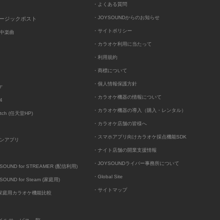
・よくある質問
・JOYSOUNDからのお知らせ
ュージックポスト
・サイトポリシー
中楽曲
・カラオケ利用に当たって
・利用規約
・商標について
・個人情報保護方針
ケ
・カラオケ機器の情報について
4
・カラオケ機器の導入（購入・レンタル）
itch (任天堂HP)
・カラオケ店舗の皆様へ
・スマホアプリ向けカラオケ採点機能SDK
ンアプリ
・ナイト店舗の開業支援情報
・JOYSOUNDライバー事務所について
UND for STREAMER (配信利用)
・Global Site
UND for Steam (家庭用)
・サイトマップ
D家庭用カラオケ機能比較