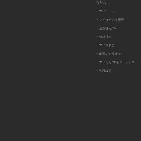
うたスキ
・マイルーム
・マイうたスキ動画
・全国採点GP
・分析採点
・マイりれき
・前回のカラオケ
・マイうた/マイアーティスト
・各種設定