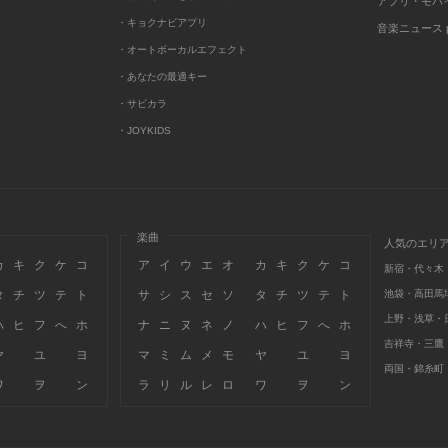
アプリ・モバ
・キョクナビアプリ
音楽ニュース po
・オートボーカルエフェクト
・あなたの最適キー
・サビカラ
・JOYKIDS
楽曲
人気のエリ
カ
キ
ク
ケ
コ
ア
イ
ウ
エ
オ
カ
キ
ク
ケ
コ
新宿・代々木
タ
チ
ツ
テ
ト
サ
シ
ス
セ
ソ
タ
チ
ツ
テ
ト
池袋・高田馬
上野・浅草・
ハ
ヒ
フ
へ
ホ
ナ
ニ
ヌ
ネ
ノ
ハ
ヒ
フ
へ
ホ
吉祥寺・三鷹
ヤ
ユ
ヨ
マ
ミ
ム
メ
モ
ヤ
ユ
ヨ
両国・錦糸町
ワ
ヲ
ン
ラ
リ
ル
レ
ロ
ワ
ヲ
ン