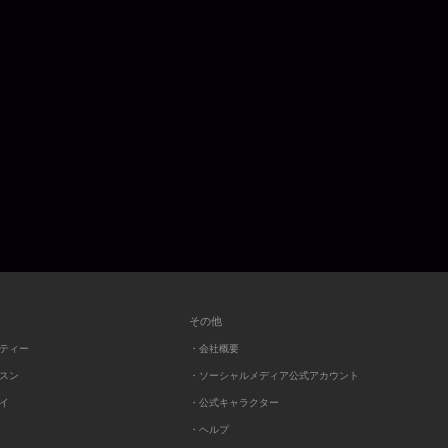
その他
ーティー
・会社概要
ッスン
・ソーシャルメディア公式アカウント
レイ
・公式キャラクター
・ヘルプ