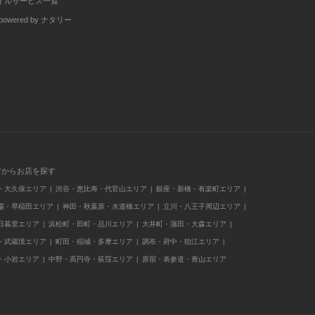
イルサービス一覧
wered by ナタリー
アからお店を探す
・大久保エリア
渋谷・恵比寿・代官山エリア
銀座・新橋・有楽町エリア
場・早稲田エリア
神田・秋葉原・水道橋エリア
立川・八王子周辺エリア
日暮里エリア
浜松町・田町・品川エリア
大井町・蒲田・大森エリア
・武蔵境エリア
町田・稲城・多摩エリア
調布・府中・狛江エリア
・小岩エリア
中野・高円寺・荻窪エリア
原宿・表参道・青山エリア