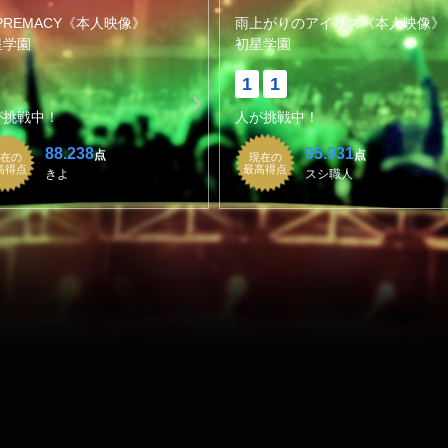
PREMACY《本人映像》
雨上がりのアイリス《本人映像》
星学園
初星学園
1
1
が挑戦中！
人が挑戦中！
88.238
95.931
点
点
在の
現在の
高得点
最高得点
きよ
スシ職人