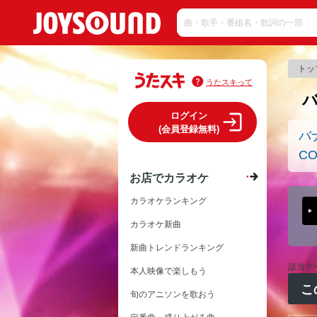
トッ
うたスキって
ログイン
(会員登録無料)
バ
CO
お店でカラオケ
カラオケランキング
カラオケ新曲
新曲トレンドランキング
該当デ
本人映像で楽しもう
こ
旬のアニソンを歌おう