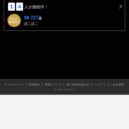
1
4
人が挑戦中！
96.727
点
現在の
最高得点
ぽこぽこ
サイトポリシー
利用規約
商標について
個人情報保護方針
ヘルプ
よくある質問
サイトマップ
当サイトのすべての文章や画像などの無断転載・引用を禁じま
す。
Copyright XING INC.All Rights Reserved.