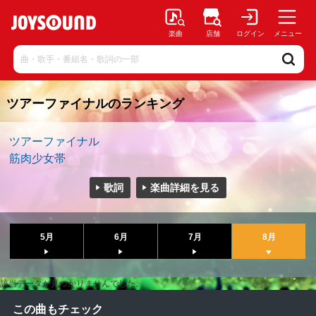
楽曲
店舗
ログイン
メニュー
ツアーファイナルのランキング
ツアーファイナル
筋肉少女帯
歌詞
楽曲詳細を見る
5月
6月
7月
8月
該当データが見つかりませんでした。
この曲もチェック