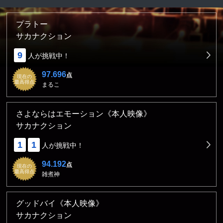
プラトー
サカナクション
9
人が挑戦中！
97.696
点
現在の
最高得点
まるこ
さよならはエモーション《本人映像》
サカナクション
1
1
人が挑戦中！
94.192
点
現在の
最高得点
雑煮神
グッドバイ《本人映像》
サカナクション