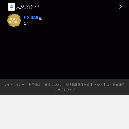
4
人が挑戦中！
92.446
点
現在の
最高得点
17
サイトポリシー
利用規約
商標について
個人情報保護方針
ヘルプ
よくある質問
サイトマップ
当サイトのすべての文章や画像などの無断転載・引用を禁じま
す。
Copyright XING INC.All Rights Reserved.