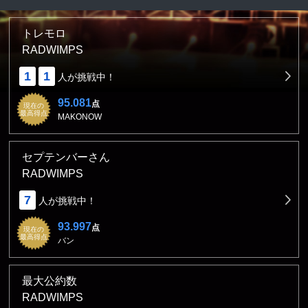
トレモロ
RADWIMPS
1
1
人が挑戦中！
95.081
点
現在の
最高得点
MAKONOW
セプテンバーさん
RADWIMPS
7
人が挑戦中！
93.997
点
現在の
最高得点
バン
最大公約数
RADWIMPS