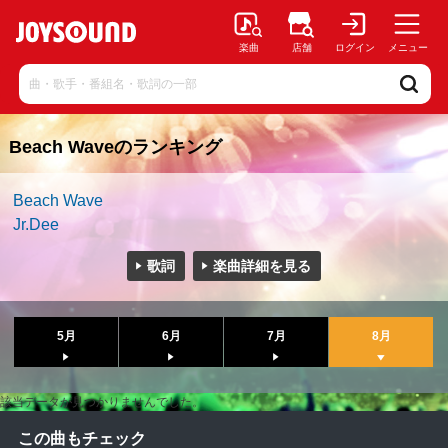
楽曲
店舗
ログイン
メニュー
Beach Waveのランキング
Beach Wave
Jr.Dee
歌詞
楽曲詳細を見る
5月
6月
7月
8月
該当データが見つかりませんでした。
この曲もチェック