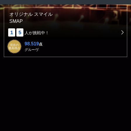
オリジナル スマイル
SMAP
1
5
人が挑戦中！
98.519
点
現在の
最高得点
グルーヴ