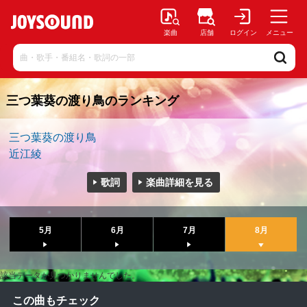
楽曲
店舗
ログイン
メニュー
三つ葉葵の渡り鳥のランキング
三つ葉葵の渡り鳥
近江綾
歌詞
楽曲詳細を見る
5月
6月
7月
8月
該当データが見つかりませんでした。
この曲もチェック