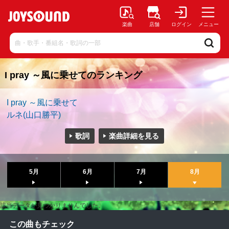
楽曲
店舗
ログイン
メニュー
I pray ～風に乗せてのランキング
I pray ～風に乗せて
ルネ(山口勝平)
歌詞
楽曲詳細を見る
5月
6月
7月
8月
該当データが見つかりませんでした。
この曲もチェック