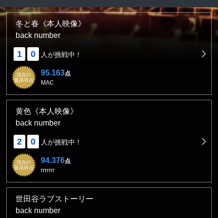
冬と春《本人映像》
back number
1
0
人が挑戦中！
95.163
点
現在の
最高得点
MAC
黄色《本人映像》
back number
2
0
人が挑戦中！
94.376
点
現在の
最高得点
rrrrrrr
世田谷ラブストーリー
back number