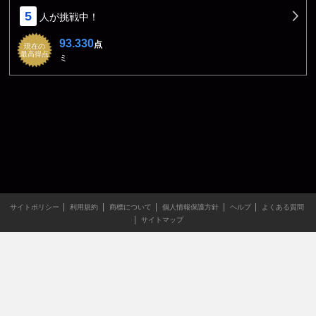
5
人が挑戦中！
93.330
点
現在の
最高得点
ミ
サイトポリシー
利用規約
商標について
個人情報保護方針
ヘルプ
よくある質問
サイトマップ
当サイトのすべての文章や画像などの無断転載・引用を禁じま
す。
Copyright XING INC.All Rights Reserved.