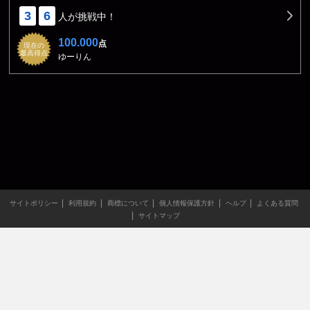
3
6
人が挑戦中！
100.000
点
現在の
最高得点
ゆーりん
サイトポリシー
利用規約
商標について
個人情報保護方針
ヘルプ
よくある質問
サイトマップ
当サイトのすべての文章や画像などの無断転載・引用を禁じま
す。
Copyright XING INC.All Rights Reserved.