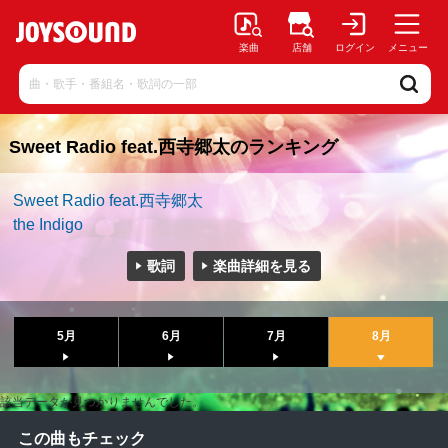
楽曲
店舗
ログイン
メニュー
Sweet Radio feat.西寺郷太のランキング
Sweet Radio feat.西寺郷太
the Indigo
歌詞
楽曲詳細を見る
5月
6月
7月
8月
該当データが見つかりませんでした。
この曲もチェック