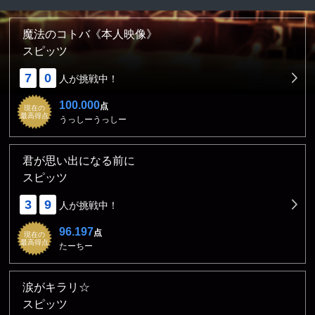
魔法のコトバ《本人映像》
スピッツ
7
0
人が挑戦中！
100.000
点
現在の
最高得点
うっしーうっしー
君が思い出になる前に
スピッツ
3
9
人が挑戦中！
96.197
点
現在の
最高得点
たーちー
涙がキラリ☆
スピッツ