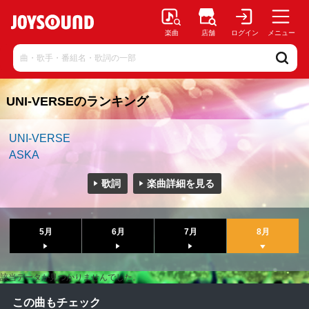
楽曲
店舗
ログイン
メニュー
UNI-VERSEのランキング
UNI-VERSE
ASKA
歌詞
楽曲詳細を見る
5月
6月
7月
8月
該当データが見つかりませんでした。
この曲もチェック