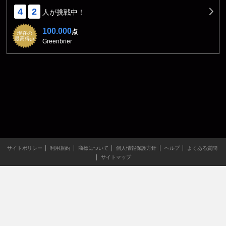
4
2
人が挑戦中！
100.000
点
現在の
最高得点
Greenbrier
サイトポリシー
利用規約
商標について
個人情報保護方針
ヘルプ
よくある質問
サイトマップ
当サイトのすべての文章や画像などの無断転載・引用を禁じま
す。
Copyright XING INC.All Rights Reserved.