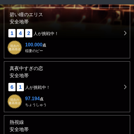
碧い瞳のエリス
安全地帯
1
4
2
人が挑戦中！
100.000
点
現在の
最高得点
稲妻のピー
真夜中すぎの恋
安全地帯
6
1
人が挑戦中！
97.194
点
現在の
最高得点
ちょうしゅう
熱視線
安全地帯