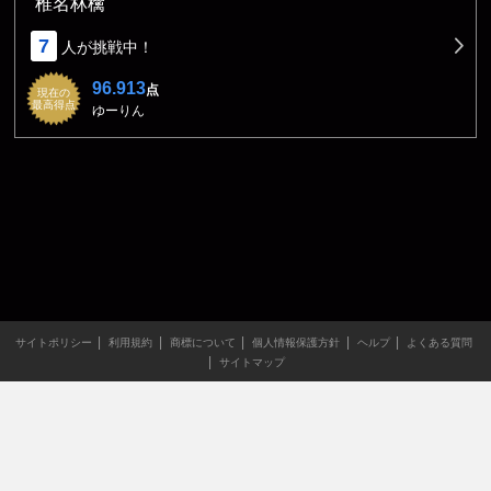
椎名林檎
7
人が挑戦中！
96.913
点
現在の
最高得点
ゆーりん
サイトポリシー
利用規約
商標について
個人情報保護方針
ヘルプ
よくある質問
サイトマップ
当サイトのすべての文章や画像などの無断転載・引用を禁じま
す。
Copyright XING INC.All Rights Reserved.