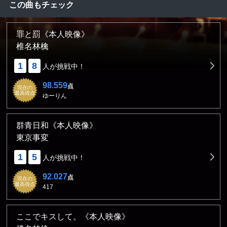
この曲もチェック
罪と罰《本人映像》
椎名林檎
1
8
人が挑戦中！
98.559
点
現在の
最高得点
ゆーりん
群青日和《本人映像》
東京事変
1
5
人が挑戦中！
92.027
点
現在の
最高得点
417
ここでキスして。《本人映像》