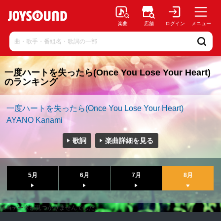
楽曲
店舗
ログイン
メニュー
一度ハートを失ったら(Once You Lose Your Heart)
のランキング
一度ハートを失ったら(Once You Lose Your Heart)
AYANO Kanami
歌詞
楽曲詳細を見る
5月
6月
7月
8月
該当データが見つかりませんでした。