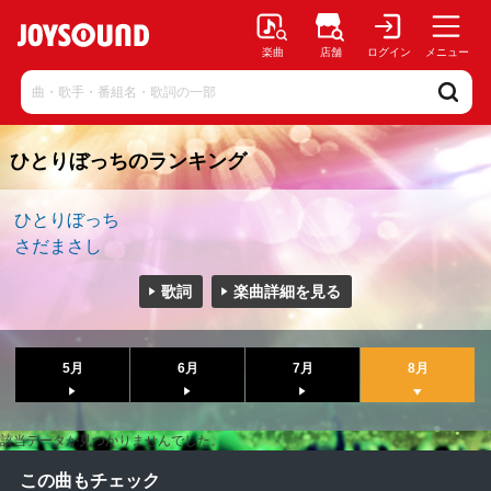
楽曲
店舗
ログイン
メニュー
ひとりぼっちのランキング
ひとりぼっち
さだまさし
歌詞
楽曲詳細を見る
5月
6月
7月
8月
該当データが見つかりませんでした。
この曲もチェック