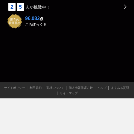
2
5
人が挑戦中！
96.082
点
現在の
最高得点
ころぽっくる
サイトポリシー
利用規約
商標について
個人情報保護方針
ヘルプ
よくある質問
サイトマップ
当サイトのすべての文章や画像などの無断転載・引用を禁じま
す。
Copyright XING INC.All Rights Reserved.