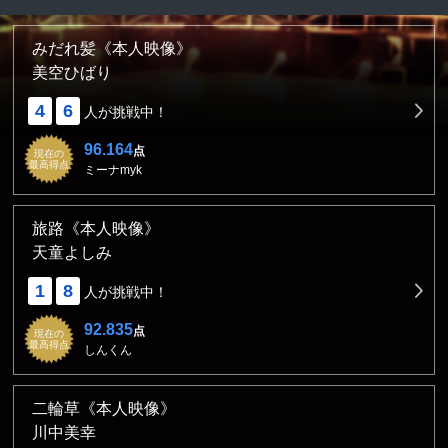
みだれ髪《本人映像》
美空ひばり
4
6
人が挑戦中！
96.164
点
現在の
最高得点
ミーナmyk
旅路《本人映像》
天童よしみ
1
8
人が挑戦中！
92.835
点
現在の
最高得点
しんくん
二輪草《本人映像》
川中美幸