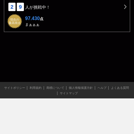
2
9
人が挑戦中！
97.430
点
現在の
最高得点
まぁぁぁ
サイトポリシー
利用規約
商標について
個人情報保護方針
ヘルプ
よくある質問
サイトマップ
当サイトのすべての文章や画像などの無断転載・引用を禁じま
す。
Copyright XING INC.All Rights Reserved.