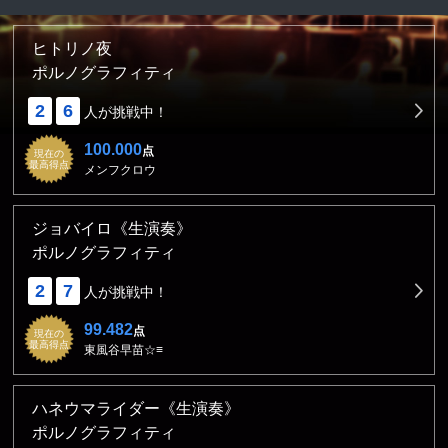
ヒトリノ夜
ポルノグラフィティ
2
6
人が挑戦中！
100.000
点
現在の
最高得点
メンフクロウ
ジョバイロ《生演奏》
ポルノグラフィティ
2
7
人が挑戦中！
99.482
点
現在の
最高得点
東風谷早苗☆≡
ハネウマライダー《生演奏》
ポルノグラフィティ