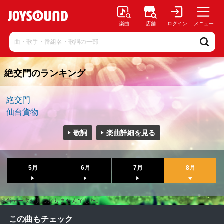
楽曲
店舗
ログイン
メニュー
絶交門のランキング
絶交門
仙台貨物
歌詞
楽曲詳細を見る
5月
6月
7月
8月
該当データが見つかりませんでした。
この曲もチェック