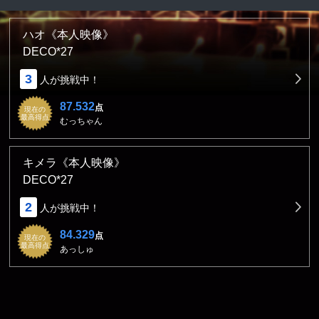
ハオ《本人映像》
DECO*27
3
人が挑戦中！
87.532
点
現在の
最高得点
むっちゃん
キメラ《本人映像》
DECO*27
2
人が挑戦中！
84.329
点
現在の
最高得点
あっしゅ