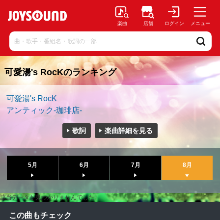
楽曲
店舗
ログイン
メニュー
可愛湯's RocKのランキング
可愛湯's RocK
アンティック-珈琲店-
歌詞
楽曲詳細を見る
5月
6月
7月
8月
該当データが見つかりませんでした。
この曲もチェック