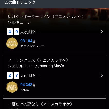
この曲もチェック
いけないボーダーライン《アニメカラオケ》
ワルキューレ
4
0
人が挑戦中！
98.104
点
現在の
最高得点
カラフル☆ベリー
ノーザンクロス《アニメカラオケ》
シェリル・ノーム starring May'n
2
7
人が挑戦中！
94.348
点
現在の
最高得点
KZN57
一度だけの恋なら《アニメカラオケ》