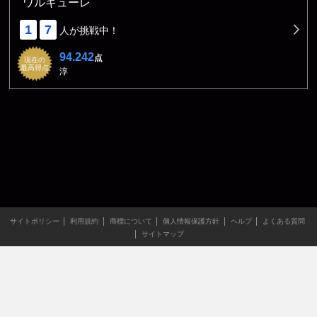
ワルキューレ
1
7
人が挑戦中！
94.242
点
現在の
最高得点
淳
サイトポリシー
利用規約
商標について
個人情報保護方針
ヘルプ
よくある質問
サイトマップ
当サイトのすべての文章や画像などの無断転載・引用を禁じま
す。
Copyright XING INC.All Rights Reserved.