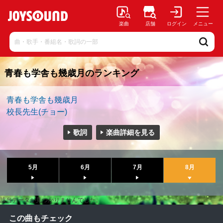
楽曲
店舗
ログイン
メニュー
青春も学舎も幾歳月のランキング
青春も学舎も幾歳月
校長先生(チョー)
歌詞
楽曲詳細を見る
5月
6月
7月
8月
該当データが見つかりませんでした。
この曲もチェック