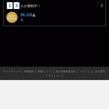
1
3
人が挑戦中！
96.326
点
現在の
最高得点
モ
サイトポリシー
利用規約
商標について
個人情報保護方針
ヘルプ
よくある質問
サイトマップ
当サイトのすべての文章や画像などの無断転載・引用を禁じま
す。
Copyright XING INC.All Rights Reserved.