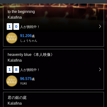
to the beginning
Kalafina
1
0
人が挑戦中！
91.206
点
現在の
最高得点
しょうちゃん
heavenly blue《本人映像》
Kalafina
1
8
人が挑戦中！
96.575
点
現在の
最高得点
YUKI
君の銀の庭
Kalafina