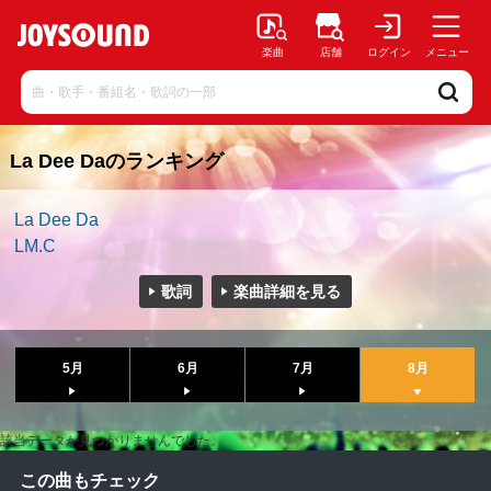
楽曲
店舗
ログイン
メニュー
La Dee Daのランキング
La Dee Da
LM.C
歌詞
楽曲詳細を見る
5月
6月
7月
8月
該当データが見つかりませんでした。
この曲もチェック