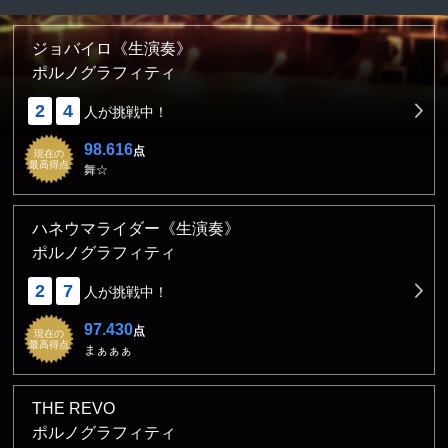
ジョバイロ《生演奏》
ポルノグラフィティ
2
4
人が挑戦中！
98.616
点
現在の
最高得点
舞☆
ハネウマライダー《生演奏》
ポルノグラフィティ
2
7
人が挑戦中！
97.430
点
現在の
最高得点
まぁぁぁ
THE REVO
ポルノグラフィティ