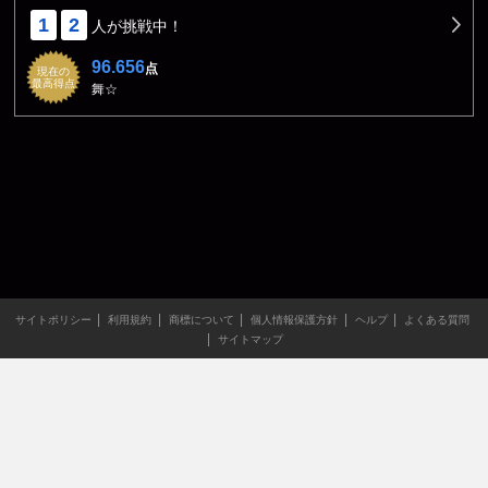
1
2
人が挑戦中！
96.656
点
現在の
最高得点
舞☆
サイトポリシー
利用規約
商標について
個人情報保護方針
ヘルプ
よくある質問
サイトマップ
当サイトのすべての文章や画像などの無断転載・引用を禁じま
す。
Copyright XING INC.All Rights Reserved.