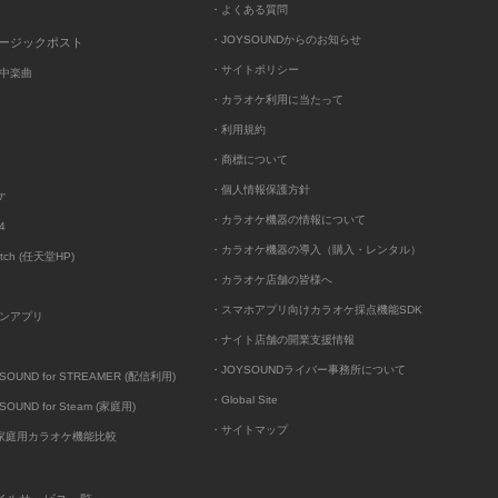
・よくある質問
・JOYSOUNDからのお知らせ
ュージックポスト
・サイトポリシー
中楽曲
・カラオケ利用に当たって
・利用規約
・商標について
・個人情報保護方針
ケ
・カラオケ機器の情報について
4
・カラオケ機器の導入（購入・レンタル）
itch (任天堂HP)
・カラオケ店舗の皆様へ
・スマホアプリ向けカラオケ採点機能SDK
ンアプリ
・ナイト店舗の開業支援情報
・JOYSOUNDライバー事務所について
UND for STREAMER (配信利用)
・Global Site
UND for Steam (家庭用)
・サイトマップ
D家庭用カラオケ機能比較