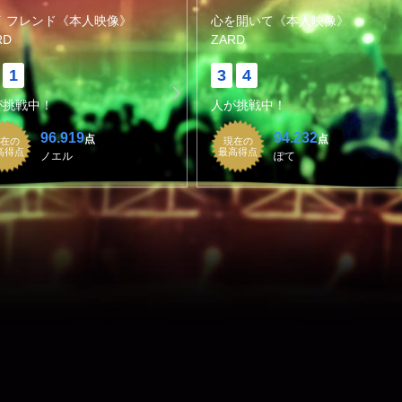
イ フレンド《本人映像》
心を開いて《本人映像》
RD
ZARD
1
3
4
が挑戦中！
人が挑戦中！
96.919
94.232
点
点
在の
現在の
高得点
最高得点
ノエル
ぽて