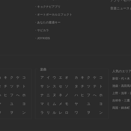
アプリ・モバ
・キョクナビアプリ
音楽ニュース po
・オートボーカルエフェクト
・あなたの最適キー
・サビカラ
・JOYKIDS
楽曲
人気のエリ
カ
キ
ク
ケ
コ
ア
イ
ウ
エ
オ
カ
キ
ク
ケ
コ
新宿・代々木
タ
チ
ツ
テ
ト
サ
シ
ス
セ
ソ
タ
チ
ツ
テ
ト
池袋・高田馬
上野・浅草・
ハ
ヒ
フ
へ
ホ
ナ
ニ
ヌ
ネ
ノ
ハ
ヒ
フ
へ
ホ
吉祥寺・三鷹
ヤ
ユ
ヨ
マ
ミ
ム
メ
モ
ヤ
ユ
ヨ
両国・錦糸町
ワ
ヲ
ン
ラ
リ
ル
レ
ロ
ワ
ヲ
ン