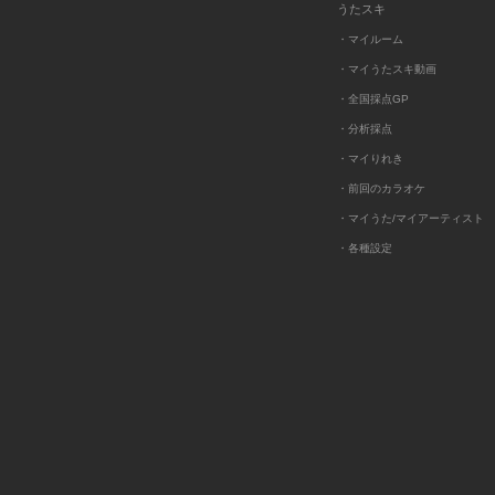
うたスキ
・マイルーム
・マイうたスキ動画
・全国採点GP
・分析採点
・マイりれき
・前回のカラオケ
・マイうた/マイアーティスト
・各種設定