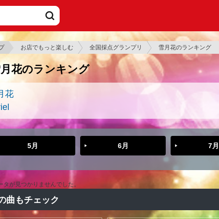
プ
お店でもっと楽しむ
全国採点グランプリ
雪月花のランキング
雪月花のランキング
月花
iel
5月
6月
7月
ータが見つかりませんでした。
の曲もチェック