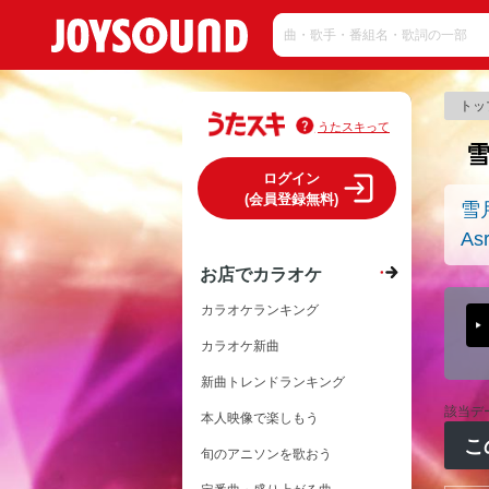
トッ
うたスキって
ログイン
(会員登録無料)
雪
Asr
お店でカラオケ
カラオケランキング
カラオケ新曲
新曲トレンドランキング
該当デ
本人映像で楽しもう
こ
旬のアニソンを歌おう