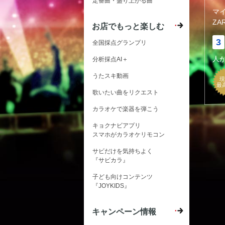
定番曲・盛り上がる曲
マ
ZA
お店でもっと楽しむ
3
全国採点グランプリ
人
分析採点AI＋
うたスキ動画
現
最
歌いたい曲をリクエスト
カラオケで楽器を弾こう
キョクナビアプリ
スマホがカラオケリモコン
サビだけを気持ちよく
『サビカラ』
子ども向けコンテンツ
『JOYKIDS』
キャンペーン情報