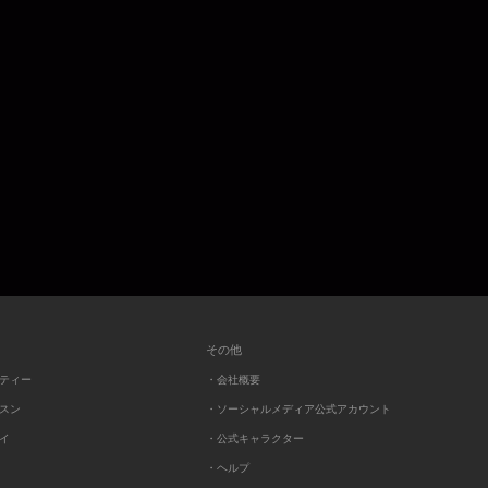
その他
ーティー
・会社概要
ッスン
・ソーシャルメディア公式アカウント
レイ
・公式キャラクター
・ヘルプ