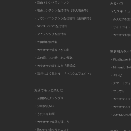
・新曲トレンドランキング
みるハコ
・映像コンテンツ配信情報（本人映像等）
うたスキ ミ
・サウンドコンテンツ配信情報（生演奏等）
・みんなの配信
・VOCALOID™配信情報
・サイトガイド
・アニメソング配信情報
・カラオケ配信
・外国曲配信情報
・カラオケで盛り上がる曲
家庭用カラオ
・あの日、あの時、あの音楽。
・PlayStation®
・カラオケの楽しみ方『新様式』
・Nintendo Sw
・気持ちよく歌おう！『マスクエフェクト』
・テレビ
・スマートフォ
お店でもっと楽しむ
・ブラウザ
・全国採点グランプリ
・カラオケJOYSO
・分析採点AI＋
・カラオケJOYSO
・うたスキ動画
・JOYSOUN
・カラオケで楽器を弾こう
・歌いたい曲をリクエスト