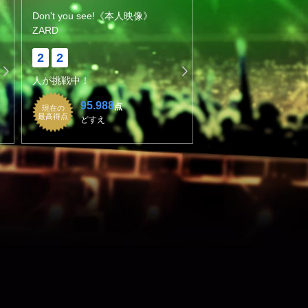
Don't you see!《本人映像》
ZARD
2
2
人が挑戦中！
95.988
点
現在の
最高得点
どすえ