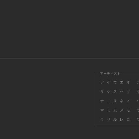
アーティスト
ア
イ
ウ
エ
オ
サ
シ
ス
セ
ソ
ナ
ニ
ヌ
ネ
ノ
マ
ミ
ム
メ
モ
ラ
リ
ル
レ
ロ