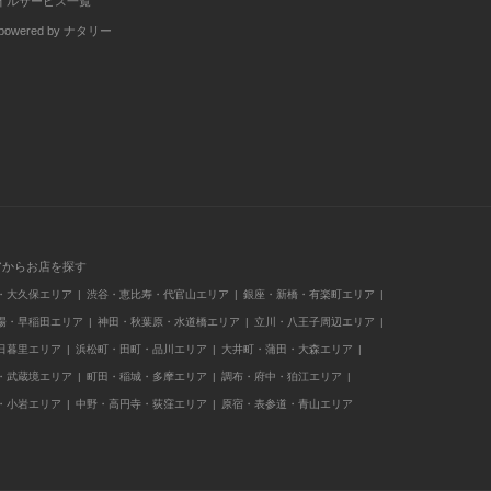
イルサービス一覧
wered by ナタリー
アからお店を探す
・大久保エリア
渋谷・恵比寿・代官山エリア
銀座・新橋・有楽町エリア
場・早稲田エリア
神田・秋葉原・水道橋エリア
立川・八王子周辺エリア
日暮里エリア
浜松町・田町・品川エリア
大井町・蒲田・大森エリア
・武蔵境エリア
町田・稲城・多摩エリア
調布・府中・狛江エリア
・小岩エリア
中野・高円寺・荻窪エリア
原宿・表参道・青山エリア