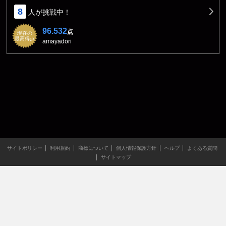
8
人が挑戦中！
96.532
点
現在の
最高得点
amayadori
サイトポリシー
利用規約
商標について
個人情報保護方針
ヘルプ
よくある質問
サイトマップ
当サイトのすべての文章や画像などの無断転載・引用を禁じま
す。
Copyright XING INC.All Rights Reserved.