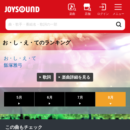
楽曲
店舗
ログイン
メニュー
お・し・え・てのランキング
お・し・え・て
飯塚雅弓
歌詞
楽曲詳細を見る
5月
6月
7月
8月
該当データが見つかりませんでした。
この曲もチェック