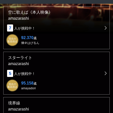
空に歌えば《本人映像》
amazarashi
7
人が挑戦中！
92.370
点
現在の
最高得点
煉＠はぴるん
スターライト
amazarashi
5
人が挑戦中！
95.158
点
現在の
最高得点
amayadori
境界線
amazarashi