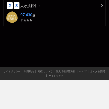
2
8
人が挑戦中！
97.430
点
現在の
最高得点
まぁぁぁ
サイトポリシー
利用規約
商標について
個人情報保護方針
ヘルプ
よくある質問
サイトマップ
当サイトのすべての文章や画像などの無断転載・引用を禁じま
す。
Copyright XING INC.All Rights Reserved.