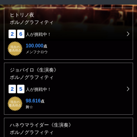
ヒトリノ夜
ポルノグラフィティ
2
6
人が挑戦中！
100.000
点
現在の
最高得点
メンフクロウ
ジョバイロ《生演奏》
ポルノグラフィティ
2
5
人が挑戦中！
98.616
点
現在の
最高得点
舞☆
ハネウマライダー《生演奏》
ポルノグラフィティ