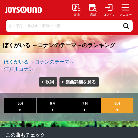
楽曲
店舗
ログイン
メニュー
ぼくがいる ～コナンのテーマ～のランキング
ぼくがいる ～コナンのテーマ～
江戸川コナン
歌詞
楽曲詳細を見る
5月
6月
7月
8月
該当データが見つかりませんでした。
この曲もチェック