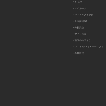
うたスキ
・マイルーム
・マイうたスキ動画
・全国採点GP
・分析採点
・マイりれき
・前回のカラオケ
・マイうた/マイアーティスト
・各種設定