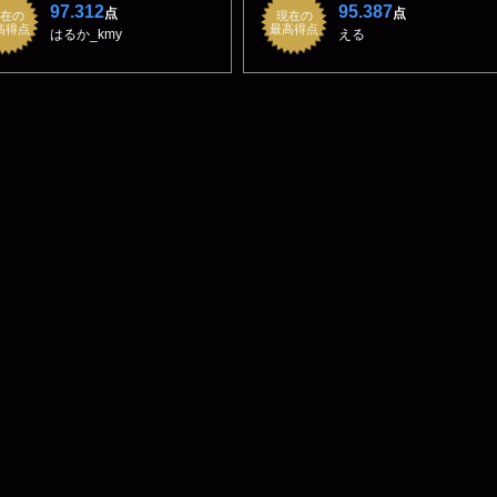
97.312
95.387
点
点
在の
現在の
高得点
最高得点
はるか_kmy
える