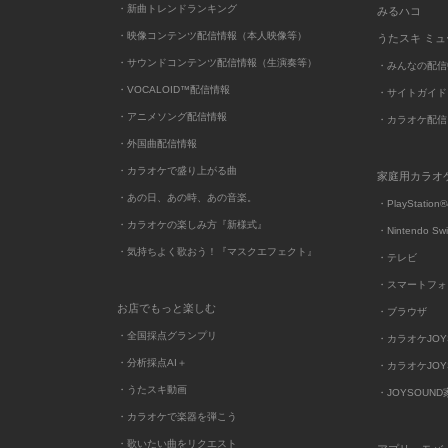
・新曲トレンドランキング
みるハコ
・映像コンテンツ配信情報（本人映像等）
うたスキ ミ
・サウンドコンテンツ配信情報（生演奏等）
・みんなの配信
・VOCALOID™配信情報
・サイトガイド
・アニメソング配信情報
・カラオケ配信
・外国曲配信情報
・カラオケで盛り上がる曲
家庭用カラオ
・あの日、あの時、あの音楽。
・PlayStation®
・カラオケの楽しみ方『新様式』
・Nintendo Sw
・気持ちよく歌おう！『マスクエフェクト』
・テレビ
・スマートフォ
お店でもっと楽しむ
・ブラウザ
・全国採点グランプリ
・カラオケJOYSO
・分析採点AI＋
・カラオケJOYSO
・うたスキ動画
・JOYSOUN
・カラオケで楽器を弾こう
・歌いたい曲をリクエスト