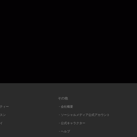
その他
ーティー
・会社概要
ッスン
・ソーシャルメディア公式アカウント
レイ
・公式キャラクター
・ヘルプ