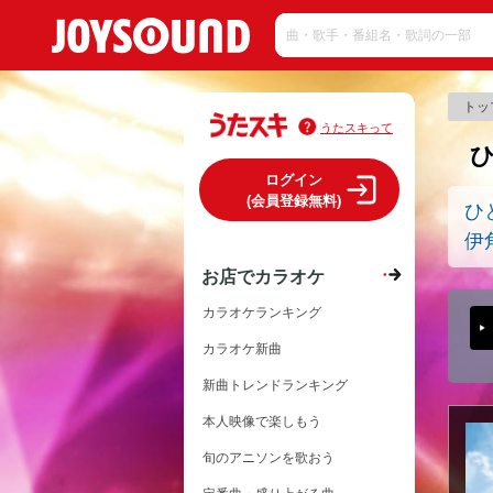
トッ
うたスキって
ログイン
(会員登録無料)
ひ
伊
お店でカラオケ
カラオケランキング
カラオケ新曲
新曲トレンドランキング
本人映像で楽しもう
旬のアニソンを歌おう