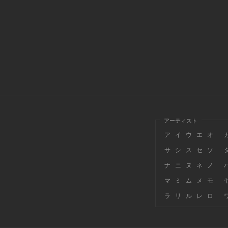
アーティスト
ア
イ
ウ
エ
オ
サ
シ
ス
セ
ソ
ナ
ニ
ヌ
ネ
ノ
マ
ミ
ム
メ
モ
ラ
リ
ル
レ
ロ