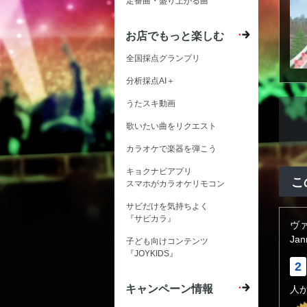
定番曲・盛り上がる曲
お店でもっと楽しむ
全国採点グランプリ
分析採点AI＋
うたスキ動画
歌いたい曲をリクエスト
カラオケで楽器を弾こう
キョクナビアプリ
こ
スマホがカラオケリモコン
サビだけを気持ちよく
『サビカラ』
ヴ
Jan
子ども向けコンテンツ
『JOYKIDS』
2
キャンペーン情報
人