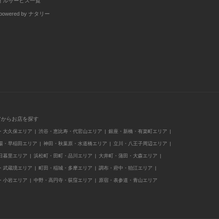
イルサービス一覧
wered by ナタリー
アからお店を探す
・大久保エリア
渋谷・恵比寿・代官山エリア
銀座・新橋・有楽町エリア
場・早稲田エリア
神田・秋葉原・水道橋エリア
立川・八王子周辺エリア
日暮里エリア
浜松町・田町・品川エリア
大井町・蒲田・大森エリア
・武蔵境エリア
町田・稲城・多摩エリア
調布・府中・狛江エリア
・小岩エリア
中野・高円寺・荻窪エリア
原宿・表参道・青山エリア