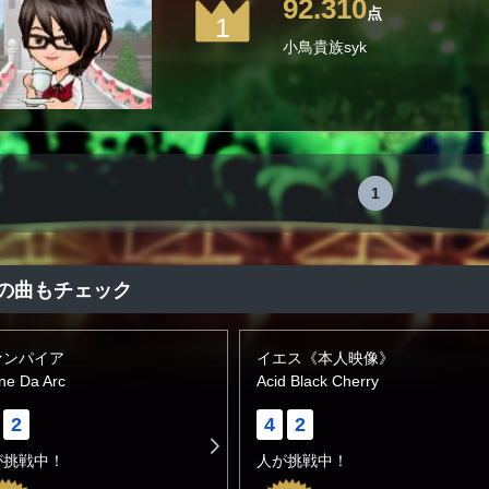
92.310
点
1
小鳥貴族syk
1
の曲もチェック
ァンパイア
イエス《本人映像》
ne Da Arc
Acid Black Cherry
2
4
2
が挑戦中！
人が挑戦中！