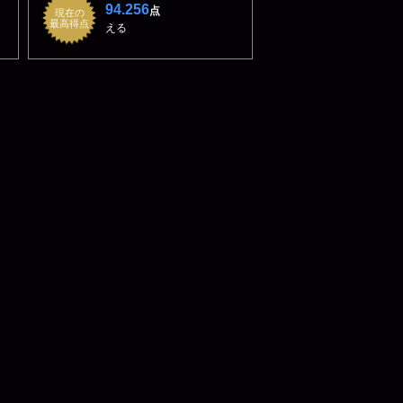
94.256
点
現在の
最高得点
える