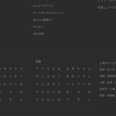
アプリ・モバ
・キョクナビアプリ
音楽ニュース po
・オートボーカルエフェクト
・あなたの最適キー
・サビカラ
・JOYKIDS
楽曲
人気のエリ
カ
キ
ク
ケ
コ
ア
イ
ウ
エ
オ
カ
キ
ク
ケ
コ
新宿・代々木
タ
チ
ツ
テ
ト
サ
シ
ス
セ
ソ
タ
チ
ツ
テ
ト
池袋・高田馬
上野・浅草・
ハ
ヒ
フ
へ
ホ
ナ
ニ
ヌ
ネ
ノ
ハ
ヒ
フ
へ
ホ
吉祥寺・三鷹
ヤ
ユ
ヨ
マ
ミ
ム
メ
モ
ヤ
ユ
ヨ
両国・錦糸町
ワ
ヲ
ン
ラ
リ
ル
レ
ロ
ワ
ヲ
ン