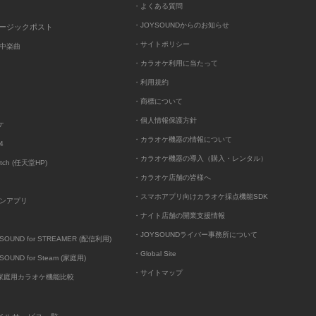
・よくある質問
・JOYSOUNDからのお知らせ
ュージックポスト
・サイトポリシー
中楽曲
・カラオケ利用に当たって
・利用規約
・商標について
・個人情報保護方針
ケ
・カラオケ機器の情報について
4
・カラオケ機器の導入（購入・レンタル）
itch (任天堂HP)
・カラオケ店舗の皆様へ
・スマホアプリ向けカラオケ採点機能SDK
ンアプリ
・ナイト店舗の開業支援情報
・JOYSOUNDライバー事務所について
UND for STREAMER (配信利用)
・Global Site
UND for Steam (家庭用)
・サイトマップ
D家庭用カラオケ機能比較